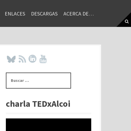
ENLACES
DESCARGAS
ACERCA DE…
B
u
s
c
a
charla TEDxAlcoi
r
: