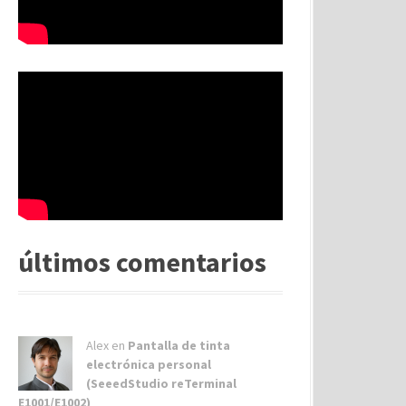
últimos comentarios
Alex
en
Pantalla de tinta
electrónica personal
(SeeedStudio reTerminal
E1001/E1002)