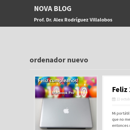
S
NOVA BLOG
a
l
Prof. Dr. Alex Rodríguez Villalobos
t
a
r
a
l
c
o
ordenador nuevo
n
t
e
n
Feli
i
d
22 octub
o
Mi portáti
que no me
entonces 