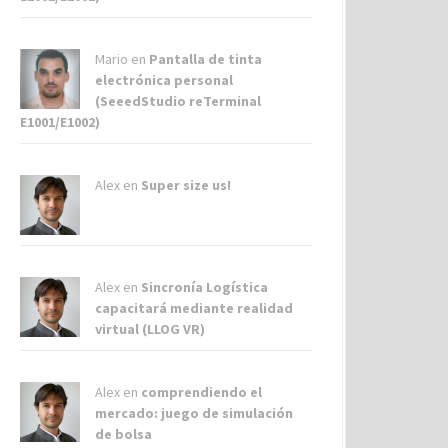
Mario en
Pantalla de tinta
electrónica personal
(SeeedStudio reTerminal
E1001/E1002)
Alex
en
Super size us!
Alex
en
Sincronía Logística
capacitará mediante realidad
virtual (LLOG VR)
Alex
en
comprendiendo el
mercado: juego de simulación
de bolsa