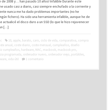
 de 2008 y… han pasado 10 años! Infalible Durante este
he usado casi a diario, casi siempre enchufado a la corriente y
ente nunca me ha dado problemas importantes (no he
ngún fichero). Ha sido una herramienta infalible, aunque he de
le actualicé el disco duro a un SSD (lo que le hizo rejuvenecer
un […]
c
10
,
apple
,
barato
,
caro
,
ciclo de vida
,
comparativa
,
compra
ste anual
,
coste diario
,
coste mensual
,
cumpleaños
,
diseño
liz cumpleaños
,
hardware
,
MAC
,
macbook
,
macbook pro
,
ncia programada
,
ordenador nuevo
,
ordenador viejo
,
portátiles
,
tware
,
vida útil
1 comentario