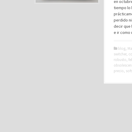
en octubre
tiempo lo 
prácticam
perdido ni
decir que 
e ir como 
blog
,
Ma
switcher
,
co
robusto
,
fe
obsolesce
precio
,
sof