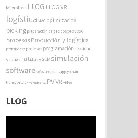
LLOG
LLOG VR
laboratorio
logística
optimización
MAC
picking
proceso
preparación de pedidos
procesos
Producción y logística
programación
realidad
profesor
profesionales
simulación
rutas
virtual
SCM
RV
software
software libre
supply chain
UPV
VR
transporte
vídeo
Universidad
LLOG