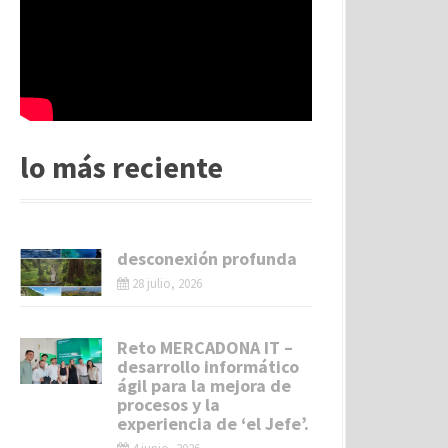
lo más reciente
desconexión profunda
28 julio, 2026
Reto MERCADONA IT –
desarrollo informático
ágil para la mejora de
procesos y la
experiencia de ‘el Jefe’.