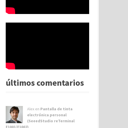
últimos comentarios
Alex
en
Pantalla de tinta
electrónica personal
(SeeedStudio reTerminal
E1001/E1002)