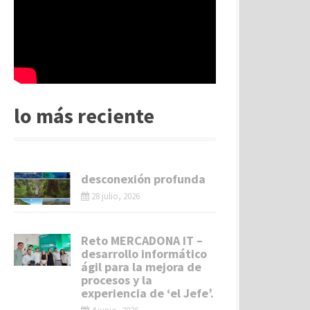
lo más reciente
desconexión profunda
28 julio, 2026
Reto MERCADONA IT –
desarrollo informático
ágil para la mejora de
procesos y la
experiencia de ‘el Jefe’.