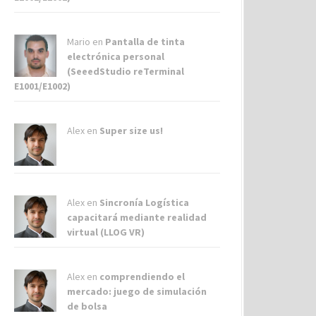
Mario en
Pantalla de tinta
electrónica personal
(SeeedStudio reTerminal
E1001/E1002)
Alex
en
Super size us!
Alex
en
Sincronía Logística
capacitará mediante realidad
virtual (LLOG VR)
Alex
en
comprendiendo el
mercado: juego de simulación
de bolsa