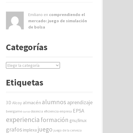
Emiliano en
comprendiendo el
mercado: juego de simulación
de bolsa
Categorías
C
a
t
Etiquetas
e
g
o
alumnos
aprendizaje
almacén
r
3D
Alcoy
í
EPSA
beergame
eficiencia
docencia
empresa
curso
a
experiencia
formación
gnu/linux
s
juego
grafos
implexa
juego de la cerveza