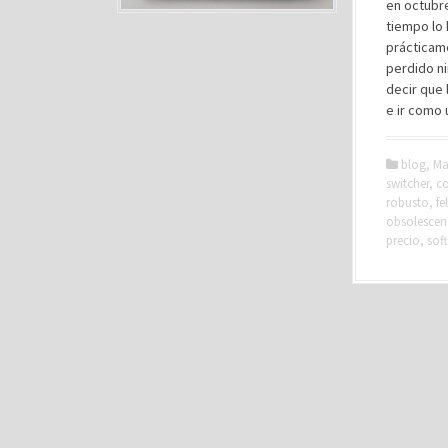
en octubre
tiempo lo 
prácticam
perdido ni
decir que 
e ir como 
blog
,
Ma
switcher
,
co
robusto
,
fe
obsolesce
precio
,
sof