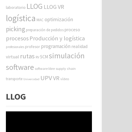
LLOG
LLOG VR
laboratorio
logística
optimización
MAC
picking
proceso
preparación de pedidos
procesos
Producción y logística
programación
realidad
profesor
profesionales
simulación
rutas
virtual
SCM
RV
software
software libre
supply chain
UPV
VR
transporte
vídeo
Universidad
LLOG