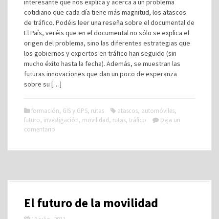
interesante que nos explica y acerca a un problema
cotidiano que cada día tiene más magnitud, los atascos
de tráfico. Podéis leer una reseña sobre el documental de
El País, veréis que en el documental no sólo se explica el
origen del problema, sino las diferentes estrategias que
los gobiernos y expertos en tráfico han seguido (sin
mucho éxito hasta la fecha). Además, se muestran las
futuras innovaciones que dan un poco de esperanza
sobre su […]
formación
,
GIS y GPS
,
rutas
atascos
,
automóviles
,
futuro
,
investigación
,
movilidad
,
rutas
,
tráfico
Deja un
comentario
El futuro de la movilidad