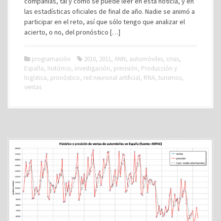
compañías, tal y como se puede leer en esta noticia, y en
las estadísticas oficiales de final de año. Nadie se animó a
participar en el reto, así que sólo tengo que analizar el
acierto, o no, del pronóstico […]
programación
2010
,
2011
,
ANN
,
automóviles
,
crisis
,
España
,
histórico
,
investigación
,
previsión
,
Producción y
logística
,
pronóstico
,
red neuronal artificial
,
RNA
,
turismos
,
ventas