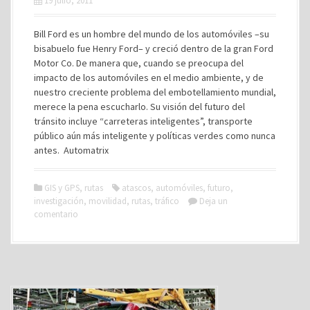
19 julio, 2011
Bill Ford es un hombre del mundo de los automóviles –su
bisabuelo fue Henry Ford– y creció dentro de la gran Ford
Motor Co. De manera que, cuando se preocupa del
impacto de los automóviles en el medio ambiente, y de
nuestro creciente problema del embotellamiento mundial,
merece la pena escucharlo. Su visión del futuro del
tránsito incluye “carreteras inteligentes”, transporte
público aún más inteligente y políticas verdes como nunca
antes. Automatrix
GIS y GPS
,
rutas
atascos
,
automóviles
,
futuro
,
investigación
,
movilidad
,
rutas
,
tráfico
Deja un
comentario