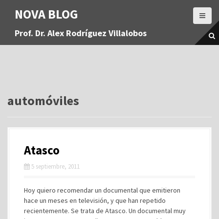
S
NOVA BLOG
a
l
Prof. Dr. Alex Rodríguez Villalobos
t
a
r
a
l
c
o
automóviles
n
t
e
n
Atasco
i
d
5 septiembre, 2011
o
Hoy quiero recomendar un documental que emitieron
hace un meses en televisión, y que han repetido
recientemente. Se trata de Atasco. Un documental muy