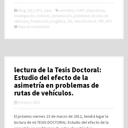
blog
,
GIS y GPS
,
rutas
asimetría
,
CVRP
,
diapositivas
,
investigación
,
matrices
,
presentación
,
problemas de rutas de
vehículos
,
Producción y logística
,
SIG
,
Tesis Doctoral
,
TSP
,
UPV
Deja un comentario
lectura de la Tesis Doctoral:
Estudio del efecto de la
asimetría en problemas de
rutas de vehículos.
6 marzo, 2012
El próximo viernes 23 de marzo de 2012, tendrá lugar la
lectura de mi TESIS DOCTORAL: Estudio del efecto de la