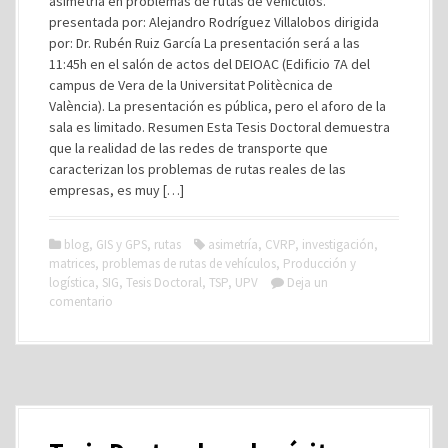
asimetría en problemas de rutas de vehículos.
presentada por: Alejandro Rodríguez Villalobos dirigida
por: Dr. Rubén Ruiz García La presentación será a las
11:45h en el salón de actos del DEIOAC (Edificio 7A del
campus de Vera de la Universitat Politècnica de
València). La presentación es pública, pero el aforo de la
sala es limitado. Resumen Esta Tesis Doctoral demuestra
que la realidad de las redes de transporte que
caracterizan los problemas de rutas reales de las
empresas, es muy […]
blog
,
GIS y GPS
,
rutas
asimetría
,
CVRP
,
investigación
,
matrices
,
problemas de rutas de vehículos
,
Producción y
logística
,
SIG
,
Tesis Doctoral
,
TSP
,
UPV
Deja un
comentario