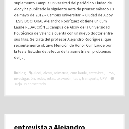
suplemento Campus Universitari del periódico Ciudad de
Alcoy ha publicado la siguiente nota de prensa: sábado 19
de mayo de 2012 – Campus Universitari – Ciudad de Alcoy
TESIS DOCTORAL Alejandro Rodríguez obtiene un Cum
Laude REDACCIÓN El Campus de Alcoy de la Universidad
Politécnica de Valencia cuenta con un nuevo doctor entre
sus filas. Se trata del profesor Alejandro Rodríguez, que
recientemente obtuvo Mención de Honor Cum Laude por
la tesis ‘Estudio del efecto de la asimetría en problemas
de […]
blog
Alcoi
,
Alcoy
,
asimetría
,
cum laude
,
entrevista
,
EPSA
,
investigación
,
redes
,
rutas
,
televisión
,
tesis
,
transporte
,
UPV
Deja un comentario
entrevista a Alejandro