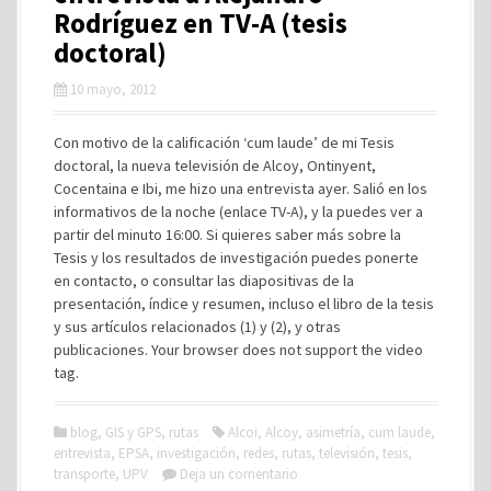
Rodríguez en TV-A (tesis
doctoral)
10 mayo, 2012
Con motivo de la calificación ‘cum laude’ de mi Tesis
doctoral, la nueva televisión de Alcoy, Ontinyent,
Cocentaina e Ibi, me hizo una entrevista ayer. Salió en los
informativos de la noche (enlace TV-A), y la puedes ver a
partir del minuto 16:00. Si quieres saber más sobre la
Tesis y los resultados de investigación puedes ponerte
en contacto, o consultar las diapositivas de la
presentación, índice y resumen, incluso el libro de la tesis
y sus artículos relacionados (1) y (2), y otras
publicaciones. Your browser does not support the video
tag.
blog
,
GIS y GPS
,
rutas
Alcoi
,
Alcoy
,
asimetría
,
cum laude
,
entrevista
,
EPSA
,
investigación
,
redes
,
rutas
,
televisión
,
tesis
,
transporte
,
UPV
Deja un comentario