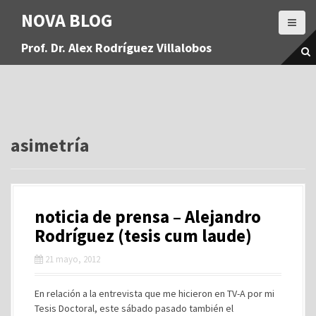
S
NOVA BLOG
a
l
Prof. Dr. Alex Rodríguez Villalobos
t
a
r
a
l
c
o
asimetría
n
t
e
n
noticia de prensa – Alejandro
i
d
Rodríguez (tesis cum laude)
o
21 mayo, 2012
En relación a la entrevista que me hicieron en TV-A por mi
Tesis Doctoral, este sábado pasado también el