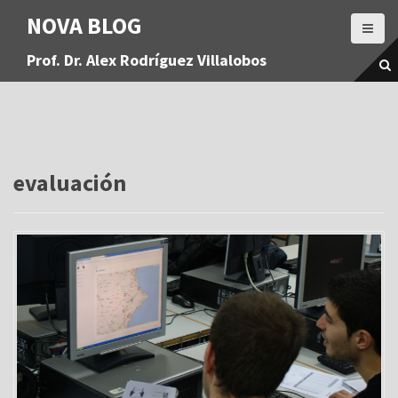
S
NOVA BLOG
a
l
Prof. Dr. Alex Rodríguez Villalobos
t
a
r
a
l
c
o
evaluación
n
t
e
n
i
d
o