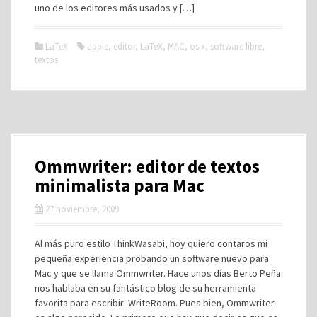
uno de los editores más usados y […]
LaTeX
apple
,
editor
,
LaTeX
,
MAC
,
os x
,
software libre
,
textos
Ommwriter: editor de textos
minimalista para Mac
27 noviembre, 2009
Al más puro estilo ThinkWasabi, hoy quiero contaros mi
pequeña experiencia probando un software nuevo para
Mac y que se llama Ommwriter. Hace unos días Berto Peña
nos hablaba en su fantástico blog de su herramienta
favorita para escribir: WriteRoom. Pues bien, Ommwriter