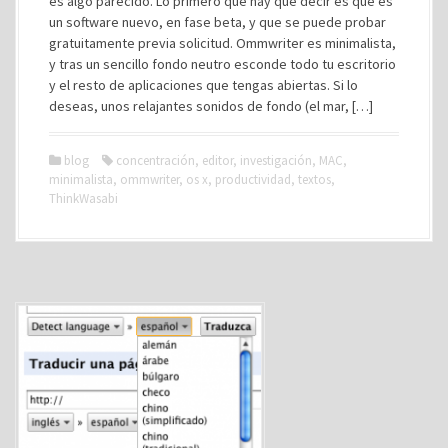
es algo parecido. Lo primero que hay que decir es que es
un software nuevo, en fase beta, y que se puede probar
gratuitamente previa solicitud. Ommwriter es minimalista,
y tras un sencillo fondo neutro esconde todo tu escritorio
y el resto de aplicaciones que tengas abiertas. Si lo
deseas, unos relajantes sonidos de fondo (el mar, […]
blog
concentración
,
editor
,
investigación
,
MAC
,
minimalista
,
ommwriter
,
os x
,
productividad
,
textos
,
ThinkWasabi