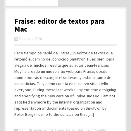
Fraise: editor de textos para
Mac
5 agosto, 2010
Hace tiempo os hablé de Fraise, un editor de textos que
retomó el camino del conocido Smultron. Pues bien, para
alegría de muchos, resulta que su autor Jean-Francois
Moy ha creado un nuevo sitio web para Fraise, desde
donde podrás descargar el software y estar al tanto de
sus noticias. Tal y como cuenta en el nuevo sitio: Hello
everyone, During these last weeks, I spent time designing
and specifying the new version of Fraise. Indeed, I am not
satisfied anymore by the internal organization and
representation of documents (based on Smultron by
Peter Borg). I came to the conclusion that […]
Mac
apple
,
editor
,
Fraise
,
LaTeX
,
MAC
,
os x
,
Smultron
,