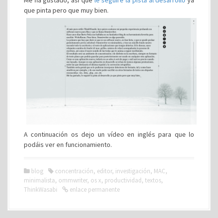
Me ha gustado, así que
le seguiré la pista al desarrollo
ya
que pinta pero que muy bien.
A continuación os dejo un vídeo en inglés para que lo
podáis ver en funcionamiento.
blog
concentración
,
editor
,
investigación
,
MAC
,
minimalista
,
ommwriter
,
os x
,
productividad
,
textos
,
ThinkWasabi
enlace permanente