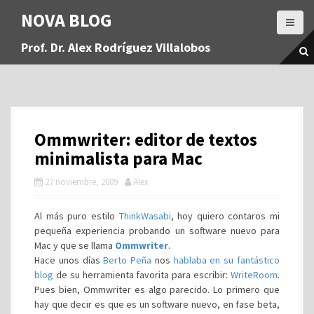
S
NOVA BLOG
a
l
Prof. Dr. Alex Rodríguez Villalobos
t
a
r
a
l
c
Ommwriter: editor de textos
o
n
minimalista para Mac
t
27 noviembre, 2009
Alex
e
n
i
Al más puro estilo
ThinkWasabi
, hoy quiero contaros mi
d
pequeña experiencia probando un software nuevo para
o
Mac y que se llama
Ommwriter
.
Hace unos días
Berto Peña
nos
hablaba en su fantástico
blog
de su herramienta favorita para escribir:
WriteRoom
.
Pues bien, Ommwriter es algo parecido. Lo primero que
hay que decir es que es un software nuevo, en fase beta,