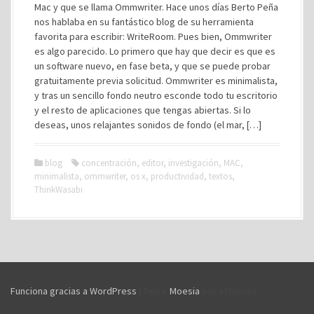
Mac y que se llama Ommwriter. Hace unos días Berto Peña
nos hablaba en su fantástico blog de su herramienta
favorita para escribir: WriteRoom. Pues bien, Ommwriter
es algo parecido. Lo primero que hay que decir es que es
un software nuevo, en fase beta, y que se puede probar
gratuitamente previa solicitud. Ommwriter es minimalista,
y tras un sencillo fondo neutro esconde todo tu escritorio
y el resto de aplicaciones que tengas abiertas. Si lo
deseas, unos relajantes sonidos de fondo (el mar, […]
blog
concentración
,
editor
,
investigación
,
MAC
,
minimalista
,
ommwriter
,
os x
,
productividad
,
textos
,
ThinkWasabi
Funciona gracias a WordPress
|
Tema:
Moesia
por aThemes