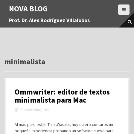
S
NOVA BLOG
a
l
Prof. Dr. Alex Rodríguez Villalobos
t
a
r
a
l
c
o
minimalista
n
t
e
n
Ommwriter: editor de textos
i
d
minimalista para Mac
o
27 noviembre, 2009
Al más puro estilo ThinkWasabi, hoy quiero contaros mi
pequeña experiencia probando un software nuevo para