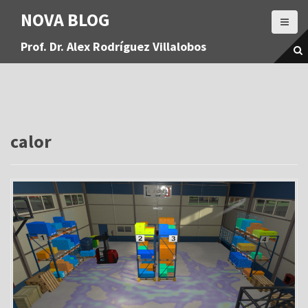
S
NOVA BLOG
a
l
Prof. Dr. Alex Rodríguez Villalobos
t
a
r
a
l
c
o
calor
n
t
e
n
i
d
o