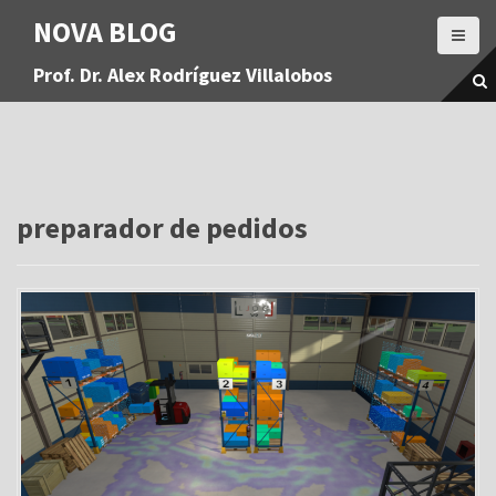
S
NOVA BLOG
a
l
Prof. Dr. Alex Rodríguez Villalobos
t
a
r
a
l
c
o
preparador de pedidos
n
t
e
n
i
d
o