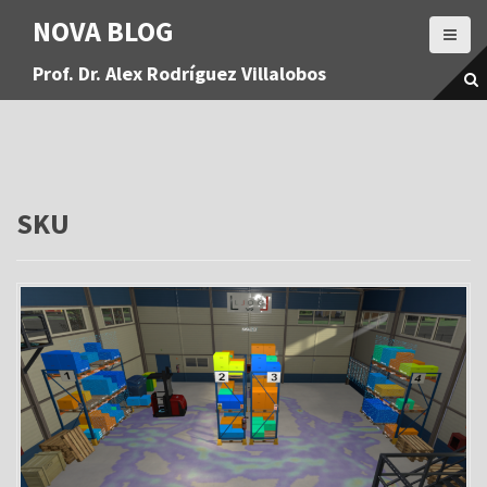
S
NOVA BLOG
a
l
Prof. Dr. Alex Rodríguez Villalobos
t
a
r
a
l
c
o
SKU
n
t
e
n
i
d
o