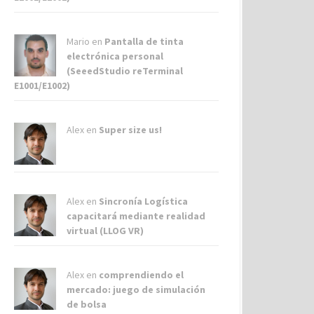
Mario en
Pantalla de tinta
electrónica personal
(SeeedStudio reTerminal
E1001/E1002)
Alex
en
Super size us!
Alex
en
Sincronía Logística
capacitará mediante realidad
virtual (LLOG VR)
Alex
en
comprendiendo el
mercado: juego de simulación
de bolsa