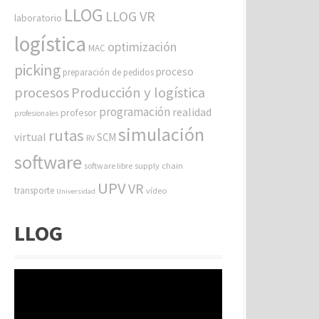
LLOG
LLOG VR
laboratorio
logística
optimización
MAC
picking
proceso
preparación de pedidos
procesos
Producción y logística
programación
realidad
profesor
profesionales
simulación
rutas
virtual
SCM
RV
software
software libre
supply chain
UPV
VR
transporte
vídeo
Universidad
LLOG