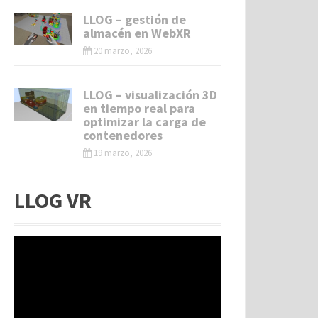
LLOG – gestión de
almacén en WebXR
20 marzo, 2026
LLOG – visualización 3D
en tiempo real para
optimizar la carga de
contenedores
19 marzo, 2026
LLOG VR