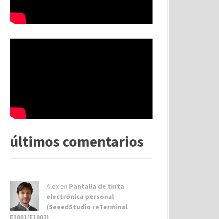
últimos comentarios
Alex
en
Pantalla de tinta
electrónica personal
(SeeedStudio reTerminal
E1001/E1002)