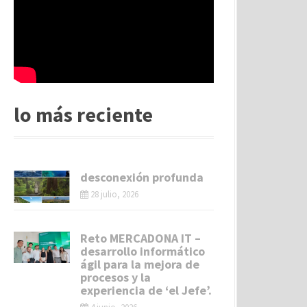
lo más reciente
desconexión profunda
28 julio, 2026
Reto MERCADONA IT –
desarrollo informático
ágil para la mejora de
procesos y la
experiencia de ‘el Jefe’.