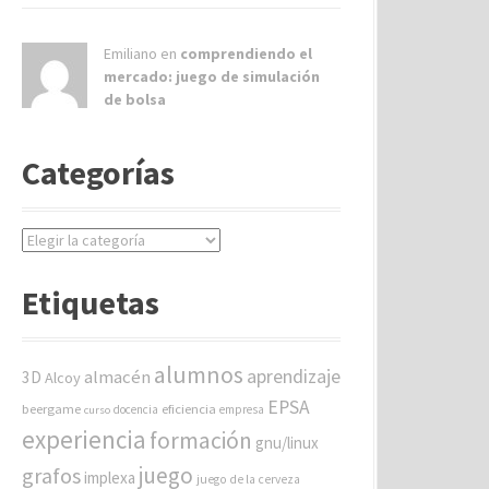
Emiliano en
comprendiendo el
mercado: juego de simulación
de bolsa
Categorías
C
a
t
Etiquetas
e
g
o
alumnos
aprendizaje
almacén
r
3D
Alcoy
í
EPSA
beergame
eficiencia
docencia
empresa
curso
a
experiencia
formación
gnu/linux
s
juego
grafos
implexa
juego de la cerveza