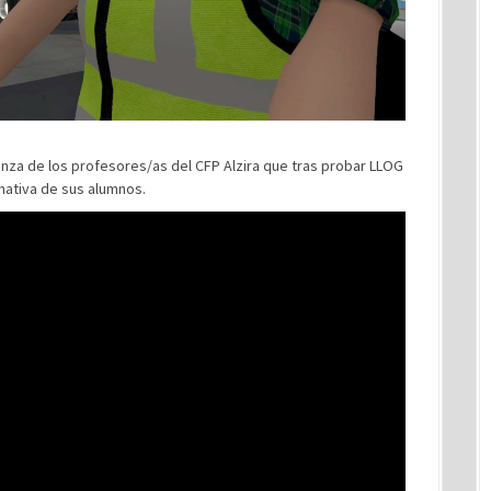
nza de los profesores/as del CFP Alzira que tras probar LLOG
mativa de sus alumnos.