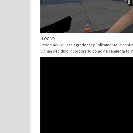
LLOG VR
Desde aquí quiero agradecer públicamente la confia
VR han decidido incorporarlo como herramienta for