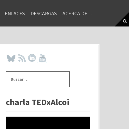
ENLACES
DESCARGAS
ACERCA DE…
B
u
s
c
a
charla TEDxAlcoi
r
: