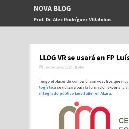
S
NOVA BLOG
a
l
Prof. Dr. Alex Rodríguez Villalobos
t
a
r
a
l
c
LLOG VR se usará en FP Luís
o
n
8 noviembre, 2022
Alex
t
e
n
Tengo el placer de compartir con vosotros que mu
i
logística
se utilizará para la formación experiencia
d
integrado público Luís Suñer en Alzira.
o