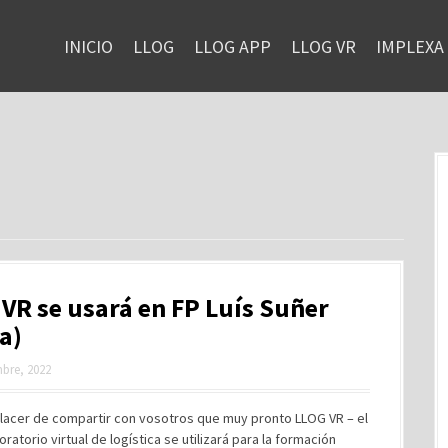
INICIO
LLOG
LLOG APP
LLOG VR
IMPLEXA
VR se usará en FP Luís Suñer
ra)
bre, 2022
placer de compartir con vosotros que muy pronto LLOG VR – el
oratorio virtual de logística se utilizará para la formación