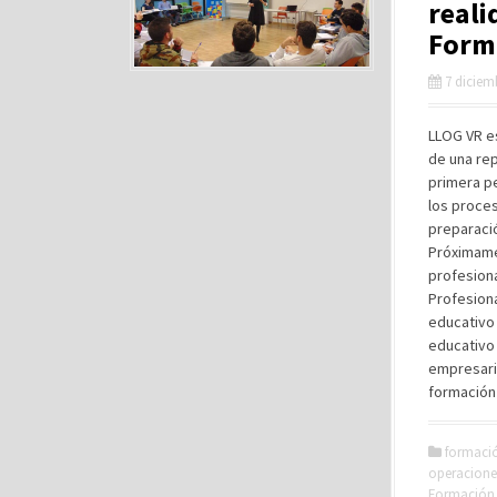
reali
Forma
7 diciem
LLOG VR es
de una re
primera p
los proces
preparació
Próximamen
profesiona
Profesiona
educativo 
educativo 
empresaria
formación
formaci
operacione
Formación 