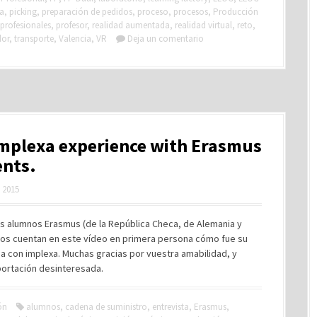
ca
,
picking
,
preparación de pedidos
,
proceso
,
procesos
,
Producción
profesionales
,
profesor
,
realidad aumentada
,
realidad virtual
,
reto
,
dor
,
transporte
,
Valencia
,
VR
Deja un comentario
mplexa experience with Erasmus
ents.
, 2015
is alumnos Erasmus (de la República Checa, de Alemania y
 nos cuentan en este vídeo en primera persona cómo fue su
a con implexa. Muchas gracias por vuestra amabilidad, y
portación desinteresada.
ón
alumnos
,
cadena de suministro
,
entrevista
,
Erasmus
,