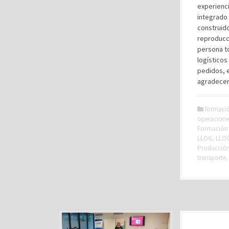
experienci
integrado 
construido 
reproducc
persona t
logístico
pedidos, e
agradecer
formaci
operacione
Formación 
LLOG
,
LLO
Producción 
transporte