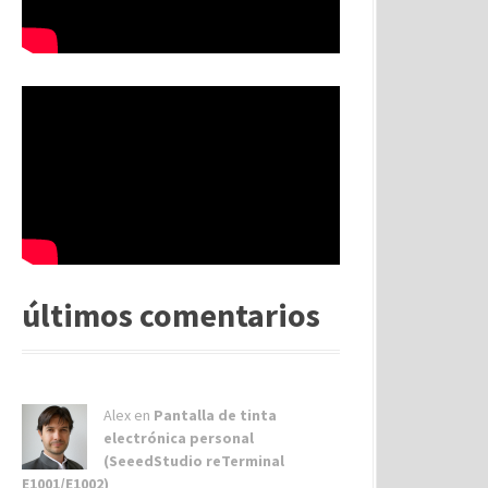
últimos comentarios
Alex
en
Pantalla de tinta
electrónica personal
(SeeedStudio reTerminal
E1001/E1002)