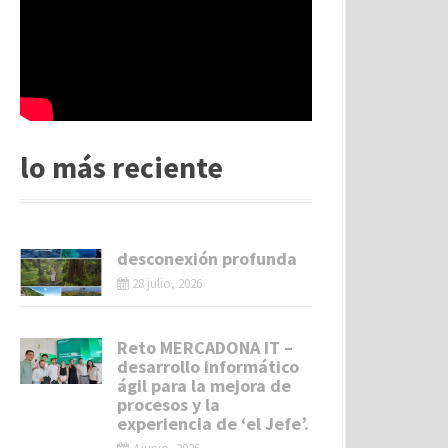
lo más reciente
desconexión profunda
28 julio, 2026
Reto MERCADONA IT –
desarrollo informático
ágil para la mejora de
procesos y la
experiencia de ‘el Jefe’.