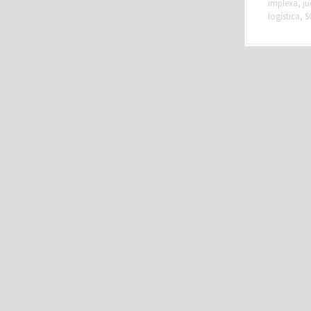
implexa
,
j
logística
,
S