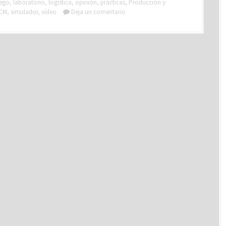
uego
,
laboratorio
,
logística
,
opinión
,
prácticas
,
Producción y
CM
,
simulador
,
vídeo
Deja un comentario