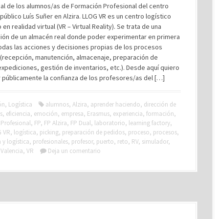
al de los alumnos/as de Formación Profesional del centro
público Luís Suñer en Alzira. LLOG VR es un centro logístico
en realidad virtual (VR – Virtual Reality). Se trata de una
ión de un almacén real donde poder experimentar en primera
odas las acciones y decisiones propias de los procesos
s (recepción, manutención, almacenaje, preparación de
xpediciones, gestión de inventarios, etc.). Desde aquí quiero
 públicamente la confianza de los profesores/as del […]
ón
,
Logística
alumnos
,
Alzira
,
aprender haciendo
,
dirección de
s
,
eficiencia
,
emoción
,
empresa
,
Erasmus
,
experiencia
,
formación
,
Profesional
,
FP
,
FP Alzira
,
FP Dual
,
laboratorio
,
learning factory
,
G VR
,
logística
,
picking
,
preparación de pedidos
,
proceso
,
procesos
,
y logística
,
profesionales
,
profesor
,
puerto
,
reto
,
RV
,
simulador
,
,
Valencia
,
VR
Deja un comentario