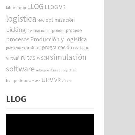
LLOG
LLOG VR
laboratorio
logística
optimización
MAC
picking
proceso
preparación de pedidos
procesos
Producción y logística
programación
realidad
profesor
profesionales
simulación
rutas
virtual
SCM
RV
software
software libre
supply chain
UPV
VR
transporte
vídeo
Universidad
LLOG