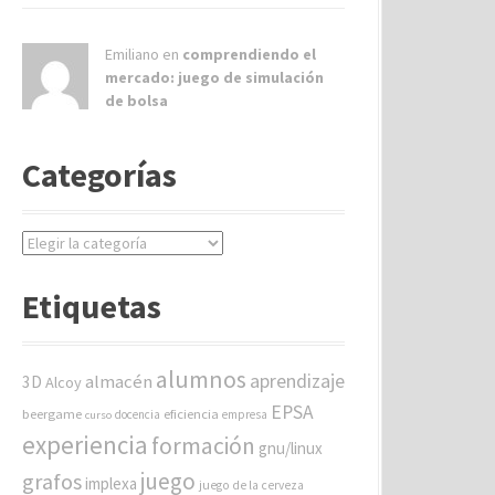
Emiliano en
comprendiendo el
mercado: juego de simulación
de bolsa
Categorías
C
a
t
Etiquetas
e
g
o
alumnos
aprendizaje
almacén
r
3D
Alcoy
í
EPSA
beergame
eficiencia
docencia
empresa
curso
a
experiencia
formación
gnu/linux
s
juego
grafos
implexa
juego de la cerveza