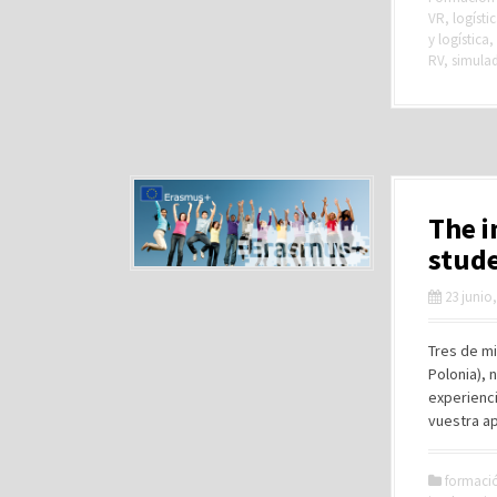
VR
,
logísti
y logística
,
RV
,
simula
The i
stud
23 junio
Tres de m
Polonia),
experienci
vuestra a
formaci