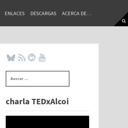
ENLACES
DESCARGAS
ACERCA DE…
B
u
s
c
a
charla TEDxAlcoi
r
: