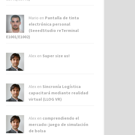
Mario en
Pantalla de tinta
electrónica personal
(SeeedStudio reTerminal
E1001/E1002)
Alex
en
Super size us!
Alex
en
Sincronía Logística
capacitará mediante realidad
virtual (LLOG VR)
Alex
en
comprendiendo el
mercado: juego de simulación
de bolsa