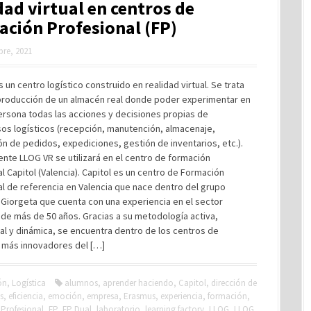
dad virtual en centros de
ción Profesional (FP)
bre, 2021
 un centro logístico construido en realidad virtual. Se trata
producción de un almacén real donde poder experimentar en
ersona todas las acciones y decisiones propias de
os logísticos (recepción, manutención, almacenaje,
n de pedidos, expediciones, gestión de inventarios, etc.).
te LLOG VR se utilizará en el centro de formación
l Capitol (Valencia). Capitol es un centro de Formación
l de referencia en Valencia que nace dentro del grupo
Giorgeta que cuenta con una experiencia en el sector
de más de 50 años. Gracias a su metodología activa,
l y dinámica, se encuentra dentro de los centros de
 más innovadores del […]
ón
,
Logística
alumnos
,
aprender haciendo
,
Capitol
,
dirección de
s
,
eficiencia
,
emoción
,
empresa
,
Erasmus
,
experiencia
,
formación
,
Profesional
,
FP
,
FP Dual
,
laboratorio
,
learning factory
,
LLOG
,
LLOG