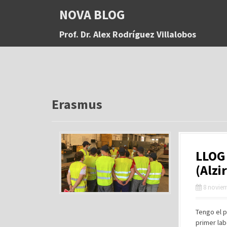
S
NOVA BLOG
a
l
Prof. Dr. Alex Rodríguez Villalobos
t
a
r
a
l
c
o
Erasmus
n
t
e
n
LLOG 
i
d
(Alzi
o
8 noviem
Tengo el 
primer lab