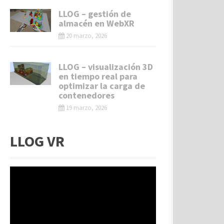
LLOG – gestión de
almacén en WebXR
20 marzo, 2026
LLOG – visualización 3D
en tiempo real para
optimizar la carga de
contenedores
19 marzo, 2026
LLOG VR