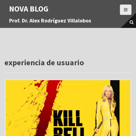
S
NOVA BLOG
a
l
Prof. Dr. Alex Rodríguez Villalobos
t
a
r
a
l
c
o
experiencia de usuario
n
t
e
n
i
d
o