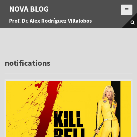
S
NOVA BLOG
a
l
Prof. Dr. Alex Rodríguez Villalobos
t
a
r
a
l
c
o
notifications
n
t
e
n
i
d
o