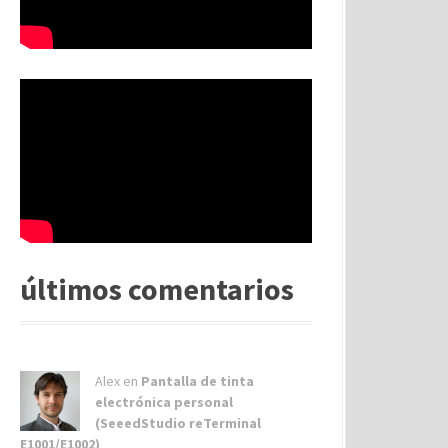
últimos comentarios
Alex
en
Pantalla de tinta
electrónica personal
(SeeedStudio reTerminal
E1001/E1002)