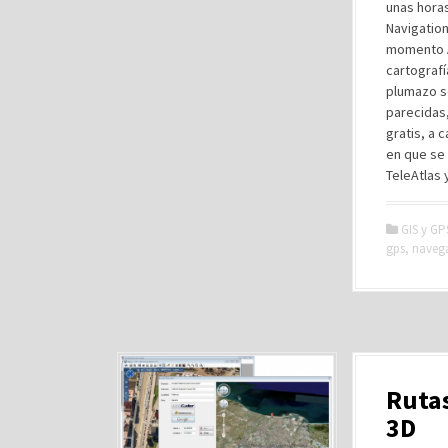
unas hora
Navigatio
momento An
cartografí
plumazo s
parecidas,
gratis, a 
en que se 
TeleAtlas 
GIS y GP
gps
,
naveg
Rutas
3D