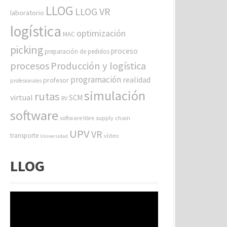
LLOG
LLOG VR
laboratorio
logística
optimización
MAC
picking
proceso
preparación de pedidos
procesos
Producción y logística
programación
realidad
profesor
profesionales
simulación
rutas
virtual
SCM
RV
software
software libre
supply chain
UPV
VR
transporte
vídeo
Universidad
LLOG