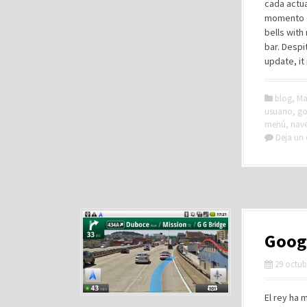
cada actua
momento de
bells with
bar. Desp
update, it
blog
,
Ma
usuario
,
go
menú
,
nav
Deja un
Goog
29 octub
El rey ha 