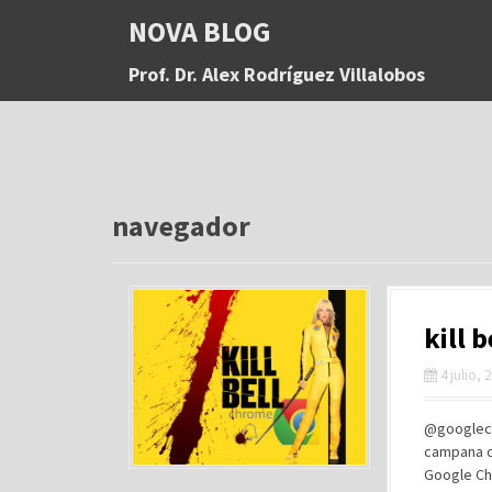
S
NOVA BLOG
a
l
Prof. Dr. Alex Rodríguez Villalobos
t
a
r
a
l
c
o
navegador
n
t
e
n
kill 
i
d
4 julio, 
o
@googlechr
campana d
Google Ch