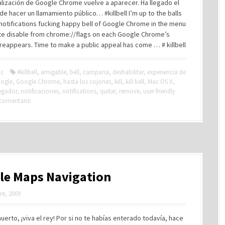
lización de Google Chrome vuelve a aparecer. Ha llegado el
 hacer un llamamiento público… #killbell I’m up to the balls
 notifications fucking happy bell of Google Chrome in the menu
ite disable from chrome://flags on each Google Chrome’s
 reappears. Time to make a public appeal has come … # killbell
c
#killbell
,
amigable
,
bell
,
campana
,
deshabilitar
,
experiencia de
ogle
,
Google Chrome
,
hasta los cojones
,
kill
,
kill bell
,
Mac OS X
,
egador
,
notificaciones
,
notifications
,
quitar
,
remove
,
user friendly
 comentario
le Maps Navigation
re, 2009
muerto, ¡viva el rey! Por si no te habías enterado todavía, hace