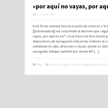
«por aquí no vayas, por aqu
15 mayo, 2007
Este fin de semana tuve la ocasión de conocer a ‘la 
[[Extremadura]] me sorprendió al decirme que «algu
vayas, por aquí no es!"». Esta frase me hizo mucha 
dispositivos de navegación indican las órdenes al 
señalando la calle, dirección o vía por donde se de
navegador indique también por donde NO […]
blog
conductor
,
gps
,
humor
,
inteligencia artificial