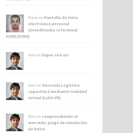
Mario en
Pantalla de tinta
electrónica personal
(SeeedStudio reTerminal
E1001/E1002)
Alex
en
Super size us!
Alex
en
Sincronía Logística
capacitará mediante realidad
virtual (LLOG VR)
Alex
en
comprendiendo el
mercado: juego de simulación
de bolsa