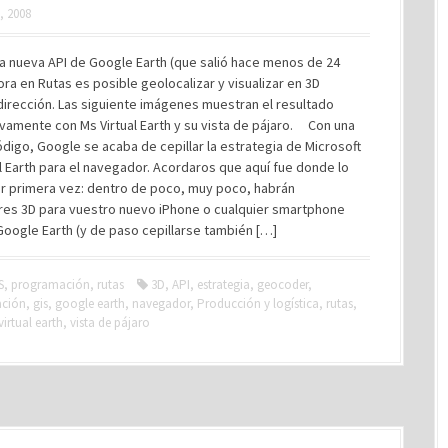
, 2008
la nueva API de Google Earth (que salió hace menos de 24
ora en Rutas es posible geolocalizar y visualizar en 3D
dirección. Las siguiente imágenes muestran el resultado
vamente con Ms Virtual Earth y su vista de pájaro. Con una
ódigo, Google se acaba de cepillar la estrategia de Microsoft
al Earth para el navegador. Acordaros que aquí fue donde lo
or primera vez: dentro de poco, muy poco, habrán
es 3D para vuestro nuevo iPhone o cualquier smartphone
Google Earth (y de paso cepillarse también […]
S
,
programación
,
rutas
3D
,
API
,
estrategia
,
geocoder
,
ación
,
gis
,
google earth
,
navegador
,
Producción y logística
,
rutas
,
virtual earth
,
vista de pájaro