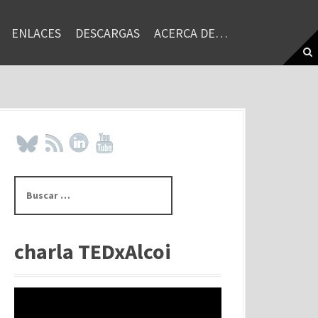
ENLACES
DESCARGAS
ACERCA DE…
B
u
s
c
a
charla TEDxAlcoi
r
: