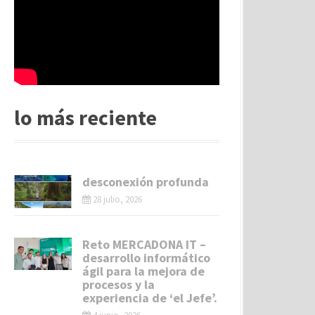
lo más reciente
desconexión profunda
28 julio, 2026
Reto MERCADONA IT –
desarrollo informático
ágil para la mejora de
procesos y la
experiencia de ‘el Jefe’.