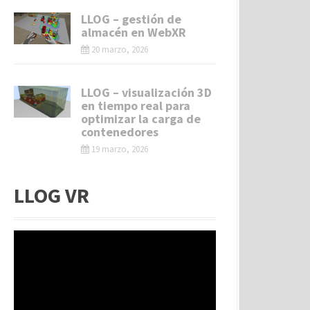
LLOG – gestión de
almacén en WebXR
20 marzo, 2026
LLOG – visualización 3D
en tiempo real para
optimizar la carga de
contenedores
19 marzo, 2026
LLOG VR