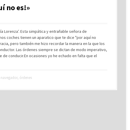
í no es!»
tía Lorenza’. Esta simpática y entrañable señora de
nos coches tienen un aparatico que te dice "por aquí no
gracia, pero también me hizo recordar la manera en la que los
conductor. Las órdenes siempre se dictan de modo imperativo,
be de conducir.En ocasiones yo he echado en falta que el
,
navegador
,
órdenes