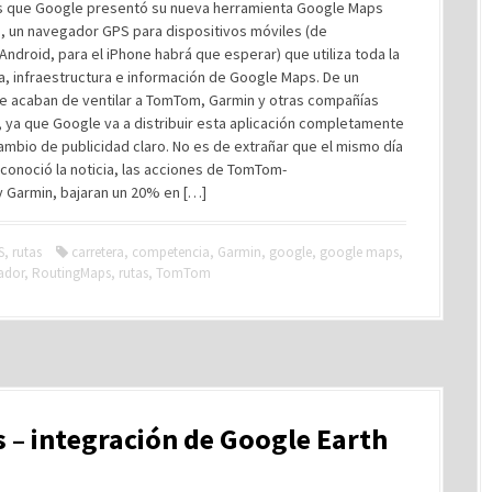
s que Google presentó su nueva herramienta Google Maps
n, un navegador GPS para dispositivos móviles (de
droid, para el iPhone habrá que esperar) que utiliza toda la
a, infraestructura e información de Google Maps. De un
e acaban de ventilar a TomTom, Garmin y otras compañías
 ya que Google va a distribuir esta aplicación completamente
cambio de publicidad claro. No es de extrañar que el mismo día
conoció la noticia, las acciones de TomTom-
y Garmin, bajaran un 20% en […]
S
,
rutas
carretera
,
competencia
,
Garmin
,
google
,
google maps
,
ador
,
RoutingMaps
,
rutas
,
TomTom
 – integración de Google Earth