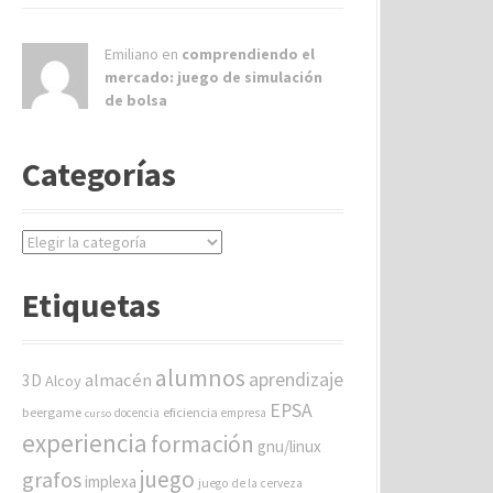
Emiliano en
comprendiendo el
mercado: juego de simulación
de bolsa
Categorías
C
a
t
Etiquetas
e
g
o
alumnos
aprendizaje
almacén
r
3D
Alcoy
í
EPSA
beergame
eficiencia
docencia
empresa
curso
a
experiencia
formación
gnu/linux
s
juego
grafos
implexa
juego de la cerveza