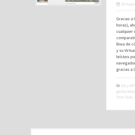
29 mayo
Gracias a 
horas), ah
cualquier 
comparati
línea de c
y su Virtu
leísteis p
navegador
gracias a 
GIS y GP
geolocaliz
Tom Tom
,