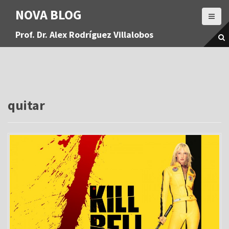
S
NOVA BLOG
a
l
Prof. Dr. Alex Rodríguez Villalobos
t
a
r
a
l
c
o
quitar
n
t
e
n
i
d
o