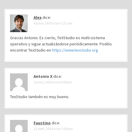
n
d
Alex
dice:
e
4 junio, 2019 a las 7:22 am
e
n
Gracias Antonio. Es cierto, TeXStudio es multi-sistema
operativo y sigue actualizándose periódicamente. Podéis
t
encontrar TexStudio en
https://www.texstudio.org
r
a
d
Antonio X
dice:
a
3 junio, 2019 a las 6:04 pm
s
TexStudio también es muy bueno.
Faustino
dice:
23 abril, 2018 a las 3:04 pm