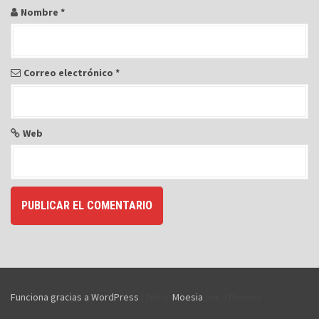
Nombre
*
Correo electrónico
*
Web
Funciona gracias a WordPress
|
Tema:
Moesia
por aThemes