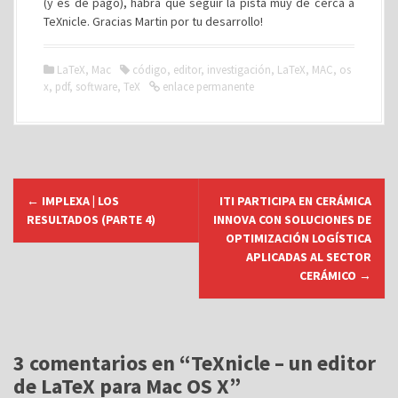
(y es de pago), habrá que seguir la pista muy de cerca a
TeXnicle. Gracias Martin por tu desarrollo!
LaTeX
,
Mac
código
,
editor
,
investigación
,
LaTeX
,
MAC
,
os
x
,
pdf
,
software
,
TeX
enlace permanente
N
←
IMPLEXA | LOS
ITI PARTICIPA EN CERÁMICA
a
RESULTADOS (PARTE 4)
INNOVA CON SOLUCIONES DE
v
OPTIMIZACIÓN LOGÍSTICA
APLICADAS AL SECTOR
e
CERÁMICO
→
g
a
c
i
3 comentarios en “
TeXnicle – un editor
de LaTeX para Mac OS X
”
ó