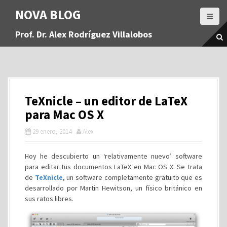
S
NOVA BLOG
a
l
Prof. Dr. Alex Rodríguez Villalobos
t
a
r
a
l
c
TeXnicle – un editor de LaTeX
o
n
para Mac OS X
t
29 enero, 2014
Alex
e
n
i
Hoy he descubierto un ‘relativamente nuevo’ software
d
para editar tus documentos LaTeX en Mac OS X. Se trata
o
de
TeXnicle
, un software completamente gratuito que es
desarrollado por Martin Hewitson, un físico británico en
sus ratos libres.