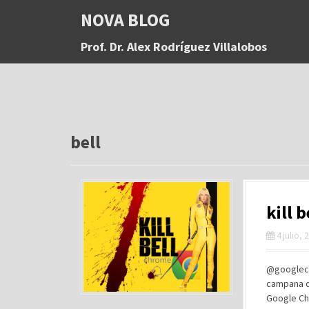
S
NOVA BLOG
a
l
Prof. Dr. Alex Rodríguez Villalobos
t
a
r
a
l
c
o
bell
n
t
e
n
kill 
i
d
4 julio, 
o
@googlechr
campana d
Google Ch