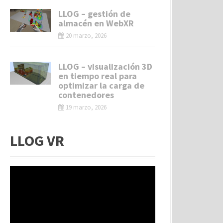
LLOG – gestión de
almacén en WebXR
20 marzo, 2026
LLOG – visualización 3D
en tiempo real para
optimizar la carga de
contenedores
19 marzo, 2026
LLOG VR