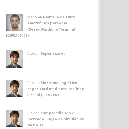
Mario en
Pantalla de tinta
electrónica personal
(SeeedStudio reTerminal
E1001/E1002)
Alex
en
Super size us!
Alex
en
Sincronía Logística
capacitará mediante realidad
virtual (LLOG VR)
Alex
en
comprendiendo el
mercado: juego de simulación
de bolsa