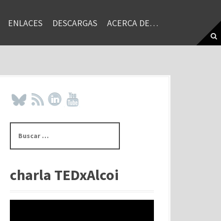
ENLACES
DESCARGAS
ACERCA DE…
B
u
s
c
a
charla TEDxAlcoi
r
: