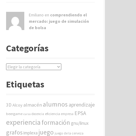
Emiliano en
comprendiendo el
mercado: juego de simulación
de bolsa
Categorías
C
a
t
Etiquetas
e
g
o
alumnos
aprendizaje
almacén
r
3D
Alcoy
í
EPSA
beergame
eficiencia
docencia
empresa
curso
a
experiencia
formación
gnu/linux
s
juego
grafos
implexa
juego de la cerveza