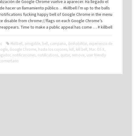
lización de Google Chrome vuelve a aparecer. Ha llegado el
 hacer un llamamiento público… #killbell I’m up to the balls
 notifications fucking happy bell of Google Chrome in the menu
ite disable from chrome://flags on each Google Chrome’s
 reappears. Time to make a public appeal has come … # killbell
c
#killbell
,
amigable
,
bell
,
campana
,
deshabilitar
,
experiencia de
ogle
,
Google Chrome
,
hasta los cojones
,
kill
,
kill bell
,
Mac OS X
,
egador
,
notificaciones
,
notifications
,
quitar
,
remove
,
user friendly
 comentario