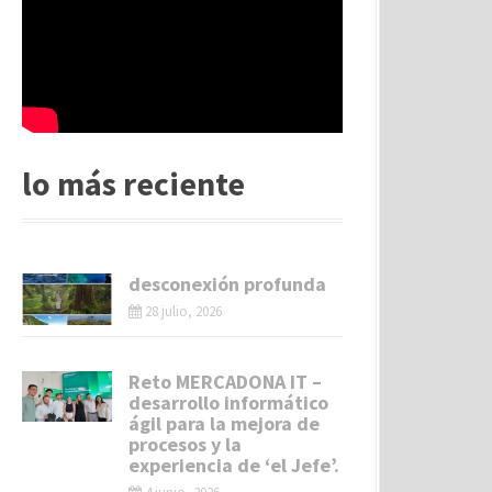
lo más reciente
desconexión profunda
28 julio, 2026
Reto MERCADONA IT –
desarrollo informático
ágil para la mejora de
procesos y la
experiencia de ‘el Jefe’.