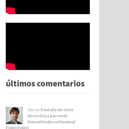
últimos comentarios
Alex
en
Pantalla de tinta
electrónica personal
(SeeedStudio reTerminal
E1001/E1002)