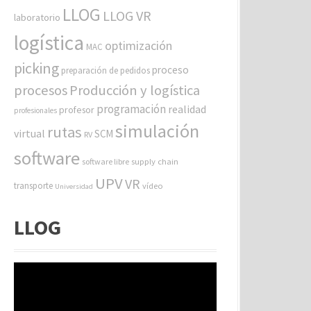
LLOG
LLOG VR
laboratorio
logística
optimización
MAC
picking
proceso
preparación de pedidos
procesos
Producción y logística
programación
realidad
profesor
profesionales
simulación
rutas
virtual
SCM
RV
software
software libre
supply chain
UPV
VR
transporte
vídeo
Universidad
LLOG