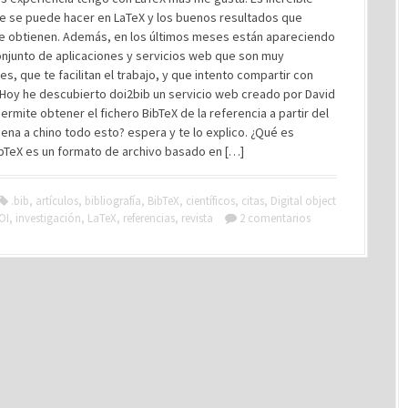
ue se puede hacer en LaTeX y los buenos resultados que
e obtienen. Además, en los últimos meses están apareciendo
onjunto de aplicaciones y servicios web que son muy
es, que te facilitan el trabajo, y que intento compartir con
 Hoy he descubierto doi2bib un servicio web creado por David
ermite obtener el fichero BibTeX de la referencia a partir del
uena a chino todo esto? espera y te lo explico. ¿Qué es
ibTeX es un formato de archivo basado en […]
.bib
,
artículos
,
bibliografía
,
BibTeX
,
científicos
,
citas
,
Digital object
OI
,
investigación
,
LaTeX
,
referencias
,
revista
2 comentarios