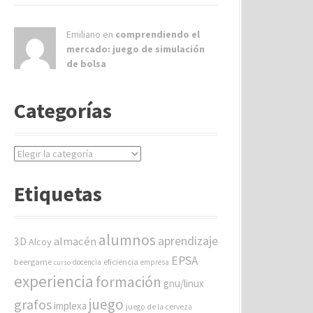
Emiliano en
comprendiendo el
mercado: juego de simulación
de bolsa
Categorías
C
a
t
Etiquetas
e
g
o
alumnos
aprendizaje
almacén
r
3D
Alcoy
í
EPSA
beergame
eficiencia
docencia
empresa
curso
a
experiencia
formación
gnu/linux
s
juego
grafos
implexa
juego de la cerveza