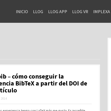
INICIO
LLOG
LLOG APP
LLOG VR
IMPLEXA
ib – cómo conseguir la
encia BibTeX a partir del DOI de
tículo
, 2014
s experiencia tengo con LaTeX más me gusta. Es increíble