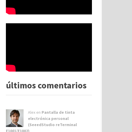
últimos comentarios
Alex
en
Pantalla de tinta
electrónica personal
(SeeedStudio reTerminal
E1001/E1002)