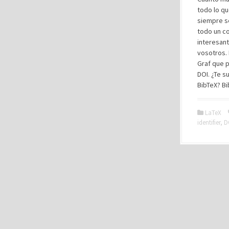
todo lo q
siempre s
todo un c
interesant
vosotros.
Graf que p
DOI. ¿Te s
BibTeX? B
LaTeX
identifier
,
D