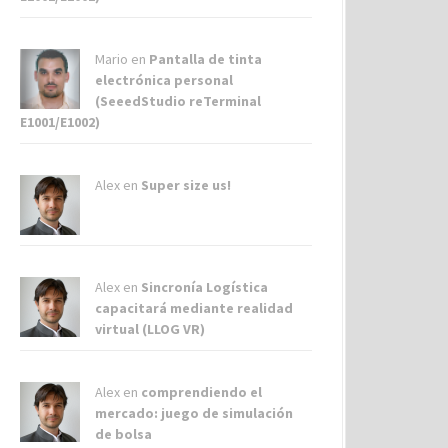
Mario en
Pantalla de tinta
electrónica personal
(SeeedStudio reTerminal
E1001/E1002)
Alex
en
Super size us!
Alex
en
Sincronía Logística
capacitará mediante realidad
virtual (LLOG VR)
Alex
en
comprendiendo el
mercado: juego de simulación
de bolsa