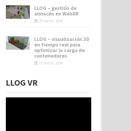
LLOG – gestión de
almacén en WebXR
20 marzo, 2026
LLOG – visualización 3D
en tiempo real para
optimizar la carga de
contenedores
19 marzo, 2026
LLOG VR