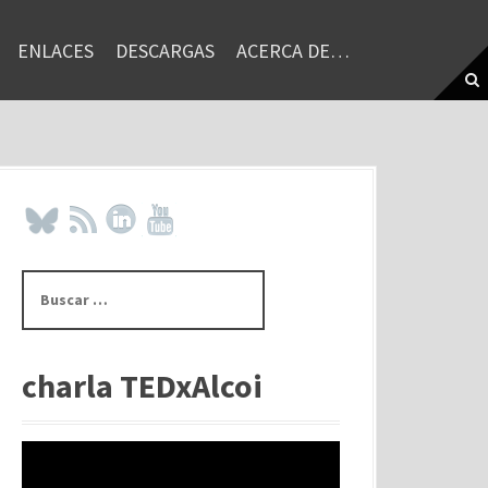
ENLACES
DESCARGAS
ACERCA DE…
B
u
s
c
a
charla TEDxAlcoi
r
: