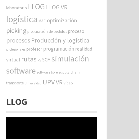
LLOG
LLOG VR
laboratorio
logística
optimización
MAC
picking
proceso
preparación de pedidos
procesos
Producción y logística
programación
realidad
profesor
profesionales
simulación
rutas
virtual
SCM
RV
software
software libre
supply chain
UPV
VR
transporte
vídeo
Universidad
LLOG