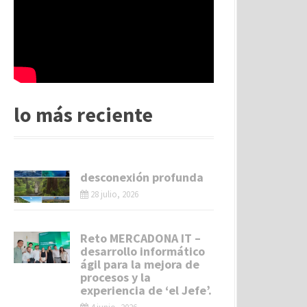
lo más reciente
desconexión profunda
28 julio, 2026
Reto MERCADONA IT –
desarrollo informático
ágil para la mejora de
procesos y la
experiencia de ‘el Jefe’.