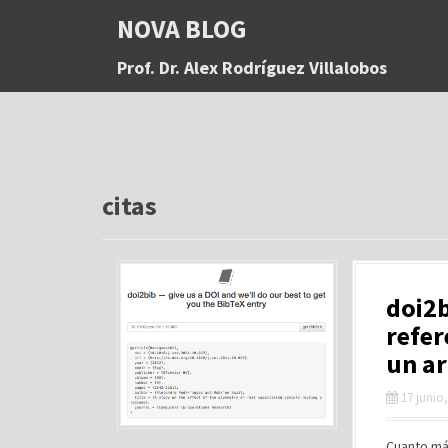
S
NOVA BLOG
a
l
Prof. Dr. Alex Rodríguez Villalobos
t
a
r
a
l
c
o
citas
n
t
e
n
doi2b
i
d
refer
o
un ar
17 junio
Cuanto má