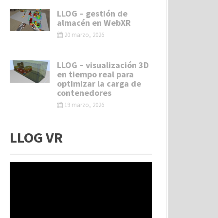
LLOG – gestión de
almacén en WebXR
20 marzo, 2026
LLOG – visualización 3D
en tiempo real para
optimizar la carga de
contenedores
19 marzo, 2026
LLOG VR