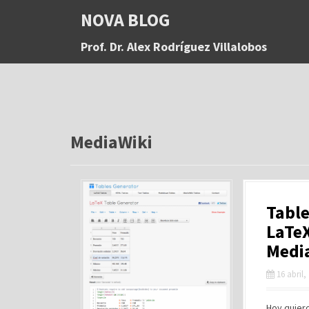
S
NOVA BLOG
a
l
Prof. Dr. Alex Rodríguez Villalobos
t
a
r
a
l
c
o
MediaWiki
n
t
e
n
Table
i
d
LaTe
o
Medi
16 abril,
Hoy quier