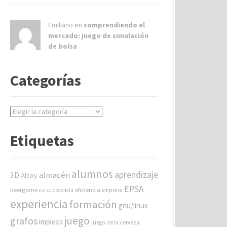
Emiliano en
comprendiendo el
mercado: juego de simulación
de bolsa
Categorías
C
a
t
Etiquetas
e
g
o
alumnos
aprendizaje
almacén
r
3D
Alcoy
í
EPSA
beergame
eficiencia
docencia
empresa
curso
a
experiencia
formación
gnu/linux
s
juego
grafos
implexa
juego de la cerveza