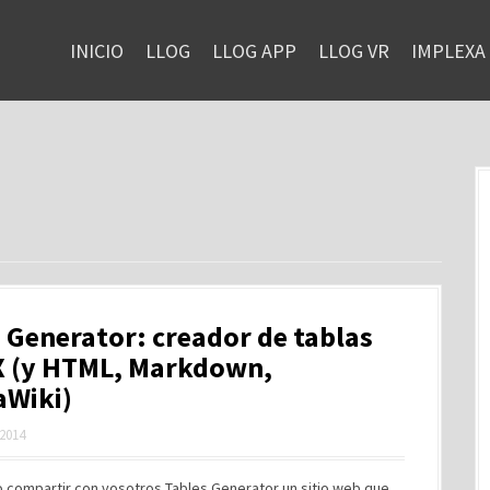
INICIO
LLOG
LLOG APP
LLOG VR
IMPLEXA
 Generator: creador de tablas
X (y HTML, Markdown,
aWiki)
 2014
o compartir con vosotros Tables Generator un sitio web que