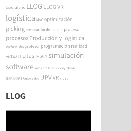
LLOG
LLOG VR
laboratorio
logística
optimización
MAC
picking
proceso
preparación de pedidos
procesos
Producción y logística
programación
realidad
profesor
profesionales
simulación
rutas
virtual
SCM
RV
software
software libre
supply chain
UPV
VR
transporte
vídeo
Universidad
LLOG