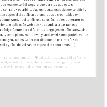
ado realmente útil. Seguro que para los que estáis
con LaTeX escribir tablas os resulta especialmente difícil y
, en especial si estáis acostumbrados a crear tablas en
 como Word. Aquí tenéis una solución. Tables Generator es
ienta o aplicación web que nos ayuda a crear tablas y
 código fuente para diferentes lenguajes no sólo LaTeX, sino
TML, texto plano, Markdown, y MediaWiki. Como podéis ver en
te imagen, Tables Generator dispone de una interfaz de
ncilla y fácil de utilizar, en especial si conocemos […]
ón
,
LaTeX
,
programación
aplicación
,
asistente
,
código fuente
,
,
excel
,
exportar
,
formato
,
html
,
importar
,
investigación
,
LaTeX
,
,
MediaWiki
,
online
,
tablas
,
texto
6 comentarios