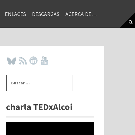
ENLACES
DESCARGAS
ACERCA DE…
B
u
s
c
a
charla TEDxAlcoi
r
: