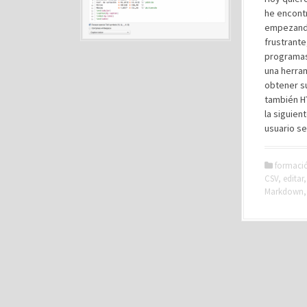
he encontr
empezando 
frustrante
programas
una herram
obtener su
también H
la siguien
usuario se
formaci
CSV
,
editar
Markdown