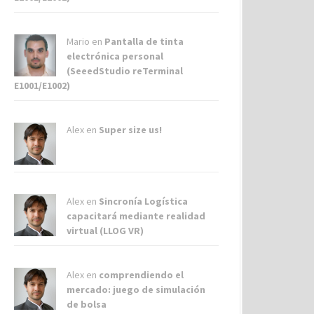
Mario en
Pantalla de tinta
electrónica personal
(SeeedStudio reTerminal
E1001/E1002)
Alex
en
Super size us!
Alex
en
Sincronía Logística
capacitará mediante realidad
virtual (LLOG VR)
Alex
en
comprendiendo el
mercado: juego de simulación
de bolsa