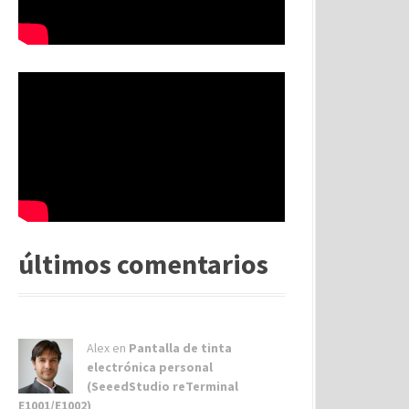
últimos comentarios
Alex
en
Pantalla de tinta
electrónica personal
(SeeedStudio reTerminal
E1001/E1002)