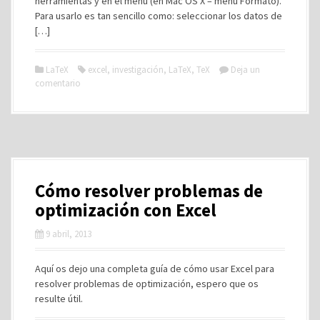
herramientas y en el menú (en Mac OS X – menú Formato).
Para usarlo es tan sencillo como: seleccionar los datos de
[…]
LaTeX
excel
,
investigación
,
LaTeX
,
TeX
Deja un
comentario
Cómo resolver problemas de
optimización con Excel
9 abril, 2013
Aquí os dejo una completa guía de cómo usar Excel para
resolver problemas de optimización, espero que os
resulte útil.