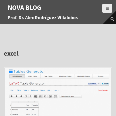
S
NOVA BLOG
a
l
Prof. Dr. Alex Rodríguez Villalobos
t
a
r
a
l
c
o
excel
n
t
e
n
i
d
o