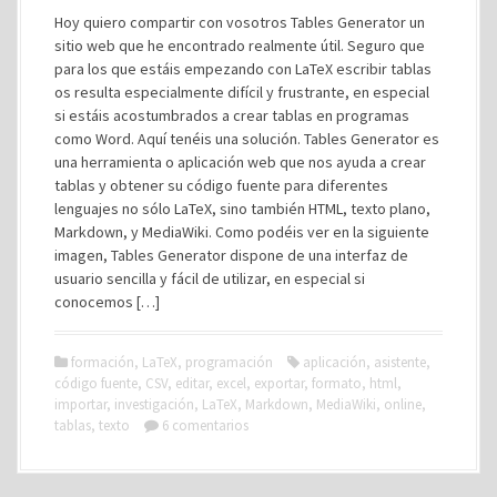
Hoy quiero compartir con vosotros Tables Generator un
sitio web que he encontrado realmente útil. Seguro que
para los que estáis empezando con LaTeX escribir tablas
os resulta especialmente difícil y frustrante, en especial
si estáis acostumbrados a crear tablas en programas
como Word. Aquí tenéis una solución. Tables Generator es
una herramienta o aplicación web que nos ayuda a crear
tablas y obtener su código fuente para diferentes
lenguajes no sólo LaTeX, sino también HTML, texto plano,
Markdown, y MediaWiki. Como podéis ver en la siguiente
imagen, Tables Generator dispone de una interfaz de
usuario sencilla y fácil de utilizar, en especial si
conocemos […]
formación
,
LaTeX
,
programación
aplicación
,
asistente
,
código fuente
,
CSV
,
editar
,
excel
,
exportar
,
formato
,
html
,
importar
,
investigación
,
LaTeX
,
Markdown
,
MediaWiki
,
online
,
tablas
,
texto
6 comentarios