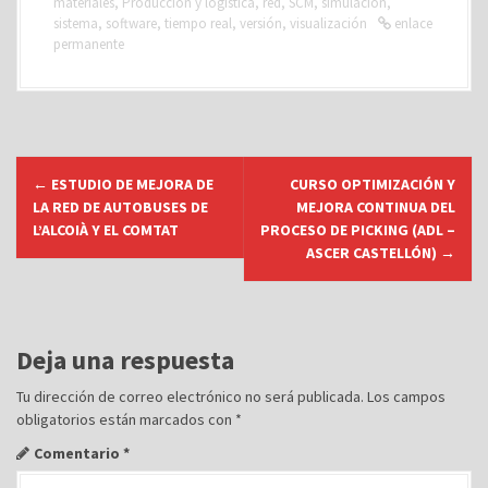
materiales
,
Producción y logística
,
red
,
SCM
,
simulación
,
sistema
,
software
,
tiempo real
,
versión
,
visualización
enlace
permanente
N
←
ESTUDIO DE MEJORA DE
CURSO OPTIMIZACIÓN Y
a
LA RED DE AUTOBUSES DE
MEJORA CONTINUA DEL
v
L’ALCOIÀ Y EL COMTAT
PROCESO DE PICKING (ADL –
ASCER CASTELLÓN)
→
e
g
a
c
Deja una respuesta
i
Tu dirección de correo electrónico no será publicada.
Los campos
ó
obligatorios están marcados con
*
n
Comentario
*
d