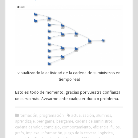
visualizando la actividad de la cadena de suministros en
tiempo real
Esto es todo de momento, gracias por vuestra confianza
un curso más. Avisarme ante cualquier duda o problema.
formación
,
programación
actualización
,
alumnos
,
aprendizaje
,
beer game
,
beergame
,
cadena de suministros
,
cadena de valor
,
complejo
,
comportamiento
,
eficiencia
,
flujos
,
grafo
,
implexa
,
información
,
juego de la cerveza
,
logística
,