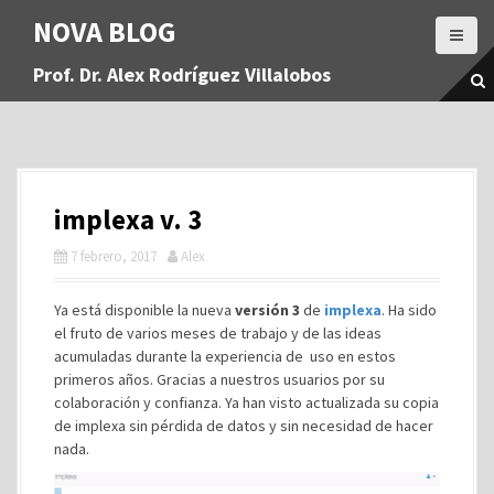
S
NOVA BLOG
a
l
Prof. Dr. Alex Rodríguez Villalobos
t
a
r
a
l
c
implexa v. 3
o
n
7 febrero, 2017
Alex
t
e
Ya está disponible la nueva
versión 3
de
implexa
. Ha sido
n
el fruto de varios meses de trabajo y de las ideas
i
acumuladas durante la experiencia de uso en estos
d
primeros años. Gracias a nuestros usuarios por su
o
colaboración y confianza. Ya han visto actualizada su copia
de implexa sin pérdida de datos y sin necesidad de hacer
nada.