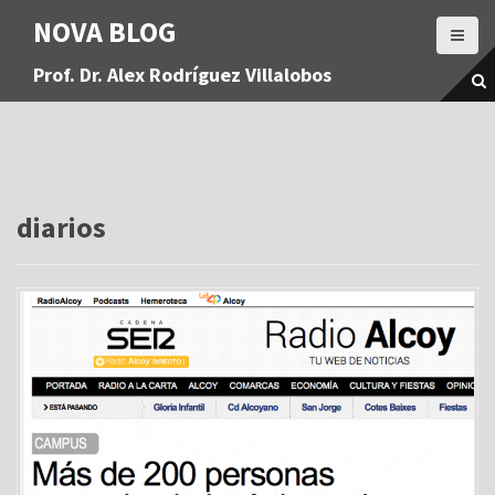
S
NOVA BLOG
a
l
Prof. Dr. Alex Rodríguez Villalobos
t
a
r
a
l
c
o
diarios
n
t
e
n
i
d
o