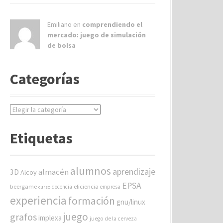
Emiliano en
comprendiendo el
mercado: juego de simulación
de bolsa
Categorías
C
a
t
Etiquetas
e
g
o
alumnos
aprendizaje
almacén
r
3D
Alcoy
í
EPSA
beergame
eficiencia
docencia
empresa
curso
a
experiencia
formación
gnu/linux
s
juego
grafos
implexa
juego de la cerveza