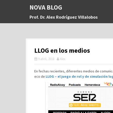
S
NOVA BLOG
a
l
Prof. Dr. Alex Rodríguez Villalobos
t
a
r
a
l
c
LLOG en los medios
o
n
9 abril, 2018
Alex
t
e
n
En fechas recientes, diferentes medios de comuni
i
eco de
LLOG – el juego de rol y de simulación lo
d
o