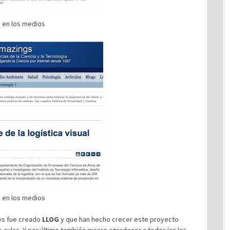
 en los medios
 en los medios
nes fue creado
LLOG
y que han hecho crecer este proyecto
 aulas. Y por último también quiero agradecer a todos/as los