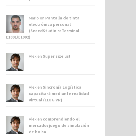
Mario en
Pantalla de tinta
electrónica personal
(SeeedStudio reTerminal
E1001/E1002)
Alex
en
Super size us!
Alex
en
Sincronía Logística
capacitará mediante realidad
virtual (LLOG VR)
Alex
en
comprendiendo el
mercado: juego de simulación
de bolsa