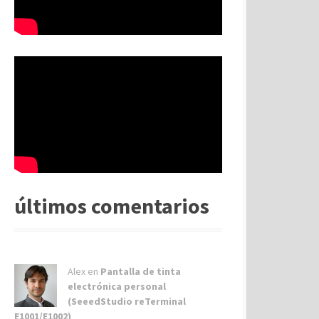
últimos comentarios
Alex
en
Pantalla de tinta
electrónica personal
(SeeedStudio reTerminal
E1001/E1002)