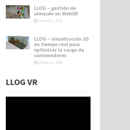
LLOG – gestión de
almacén en WebXR
20 marzo, 2026
LLOG – visualización 3D
en tiempo real para
optimizar la carga de
contenedores
19 marzo, 2026
LLOG VR