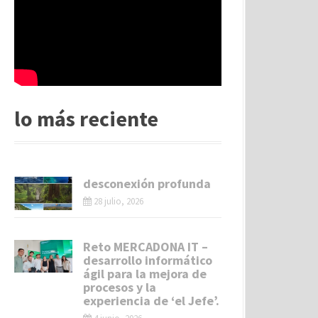
lo más reciente
desconexión profunda
28 julio, 2026
Reto MERCADONA IT –
desarrollo informático
ágil para la mejora de
procesos y la
experiencia de ‘el Jefe’.