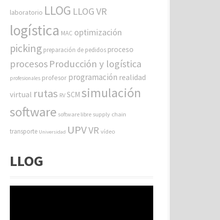
LLOG
LLOG VR
laboratorio
logística
optimización
MAC
picking
proceso
preparación de pedidos
procesos
Producción y logística
programación
realidad
profesor
profesionales
simulación
rutas
virtual
SCM
RV
software
software libre
supply chain
UPV
VR
transporte
vídeo
Universidad
LLOG