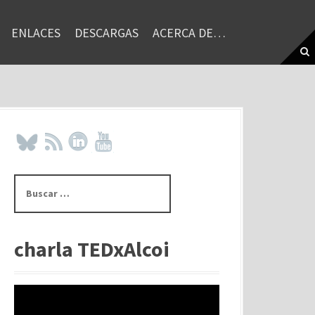
ENLACES
DESCARGAS
ACERCA DE…
B
u
s
c
a
charla TEDxAlcoi
r
: