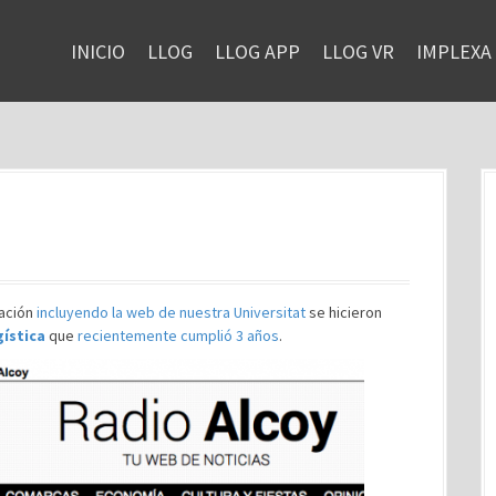
INICIO
LLOG
LLOG APP
LLOG VR
IMPLEXA
cación
incluyendo la web de nuestra Universitat
se hicieron
gística
que
recientemente cumplió 3 años
.