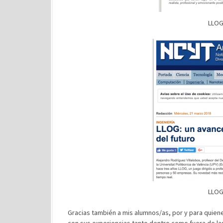
LLOG
LLOG
Gracias también a mis alumnos/as, por y para quie
con sus experiencias tanto dentro como fuera de las