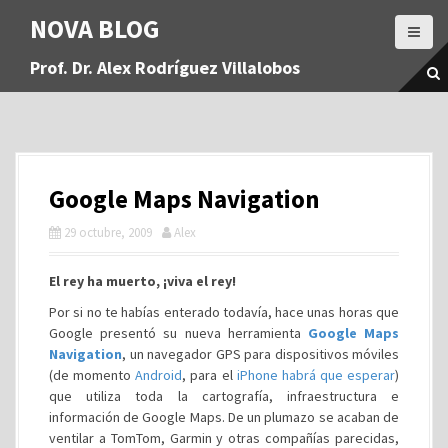
S
NOVA BLOG
a
l
Prof. Dr. Alex Rodríguez Villalobos
t
a
r
a
l
c
Google Maps Navigation
o
n
29 octubre, 2009
Alex
t
e
El rey ha muerto, ¡viva el rey!
n
i
Por si no te habías enterado todavía, hace unas horas que
d
Google presentó su nueva herramienta
Google Maps
o
Navigation
, un navegador GPS para dispositivos móviles
(de momento
Android
, para el
iPhone habrá que esperar
)
que utiliza toda la cartografía, infraestructura e
información de Google Maps. De un plumazo se acaban de
ventilar a TomTom, Garmin y otras compañías parecidas,