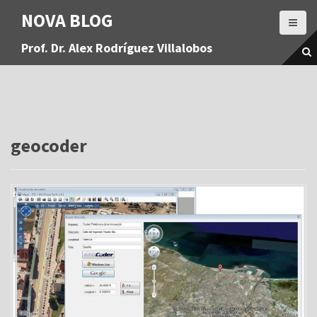
S
NOVA BLOG
a
l
Prof. Dr. Alex Rodríguez Villalobos
t
a
r
a
l
c
o
geocoder
n
t
e
n
i
d
o