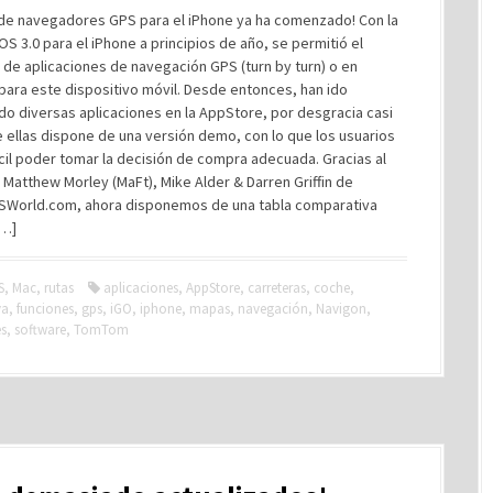
 de navegadores GPS para el iPhone ya ha comenzado! Con la
 OS 3.0 para el iPhone a principios de año, se permitió el
 de aplicaciones de navegación GPS (turn by turn) o en
para este dispositivo móvil. Desde entonces, han ido
o diversas aplicaciones en la AppStore, por desgracia casi
 ellas dispone de una versión demo, con lo que los usuarios
ícil poder tomar la decisión de compra adecuada. Gracias al
 Matthew Morley (MaFt), Mike Alder & Darren Griffin de
World.com, ahora disponemos de una tabla comparativa
[…]
S
,
Mac
,
rutas
aplicaciones
,
AppStore
,
carreteras
,
coche
,
va
,
funciones
,
gps
,
iGO
,
iphone
,
mapas
,
navegación
,
Navigon
,
es
,
software
,
TomTom