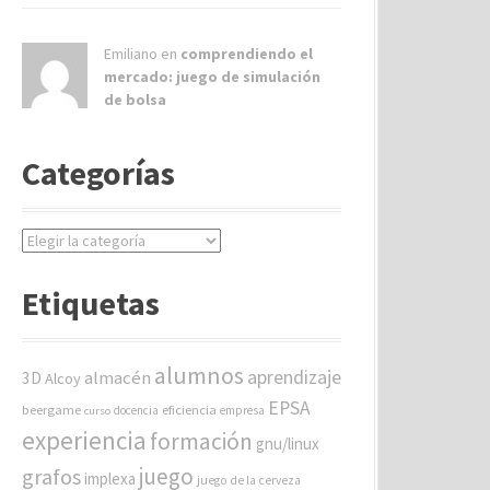
Emiliano en
comprendiendo el
mercado: juego de simulación
de bolsa
Categorías
C
a
t
Etiquetas
e
g
o
alumnos
aprendizaje
almacén
r
3D
Alcoy
í
EPSA
beergame
eficiencia
docencia
empresa
curso
a
experiencia
formación
gnu/linux
s
juego
grafos
implexa
juego de la cerveza