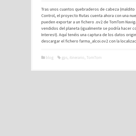
Tras unos cuantos quebraderos de cabeza (maldito ce
Control, el proyecto Rutas cuenta ahora con una nue
pueden exportar a un fichero .ov2 de TomTom Navi
vendidos del planeta (igualmente se podría hacer co
Interest). Aquí tenéis una captura de los datos orig
descargar el fichero farma_alcoi.ov2 con la localiza
blog
gps
,
itinerario
,
TomTom