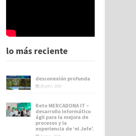
lo más reciente
desconexión profunda
28 julio, 2026
Reto MERCADONA IT –
desarrollo informático
ágil para la mejora de
procesos y la
experiencia de ‘el Jefe’.