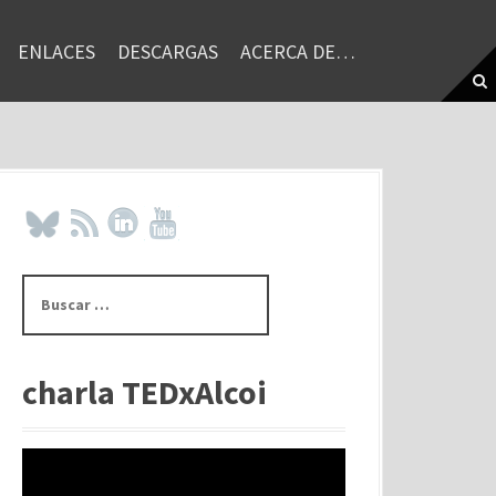
ENLACES
DESCARGAS
ACERCA DE…
B
u
s
c
a
charla TEDxAlcoi
r
: