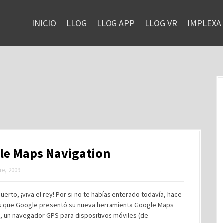
INICIO
LLOG
LLOG APP
LLOG VR
IMPLEXA
le Maps Navigation
re, 2009
muerto, ¡viva el rey! Por si no te habías enterado todavía, hace
s que Google presentó su nueva herramienta Google Maps
n, un navegador GPS para dispositivos móviles (de