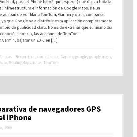
droid, para el iPhone habrá que esperar) que utiliza toda la
a, infraestructura e información de Google Maps. De un
e acaban de ventilar a TomTom, Garmin y otras compañías
 ya que Google va a distribuir esta aplicación completamente
cambio de publicidad claro. No es de extrañar que el mismo día
conoció la noticia, las acciones de TomTom-
y Garmin, bajaran un 20% en […]
S
,
rutas
carretera
,
competencia
,
Garmin
,
google
,
google maps
,
ador
,
RoutingMaps
,
rutas
,
TomTom
arativa de navegadores GPS
el iPhone
o, 2009