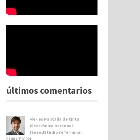
últimos comentarios
Alex
en
Pantalla de tinta
electrónica personal
(SeeedStudio reTerminal
E1001/E1002)