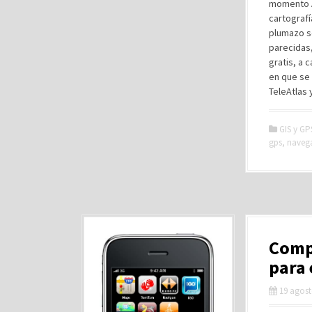
momento An
cartografí
plumazo s
parecidas,
gratis, a 
en que se 
TeleAtlas 
GIS y GP
gps
,
naveg
Comp
para 
19 agost