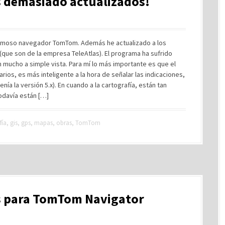
 demasiado actualizados!
famoso navegador TomTom. Además he actualizado a los
que son de la empresa TeleAtlas). El programa ha sufrido
 mucho a simple vista. Para mí lo más importante es que el
rios, es más inteligente a la hora de señalar las indicaciones,
tenía la versión 5.x). En cuando a la cartografía, están tan
odavía están […]
fía
,
gis
,
gps
,
mapas
,
obras
,
TomTom
os para TomTom Navigator