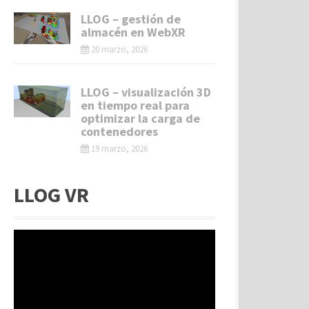
LLOG – gestión de
almacén en WebXR
20 marzo, 2026
LLOG – visualización 3D
en tiempo real para
optimizar la carga de
contenedores
19 marzo, 2026
LLOG VR