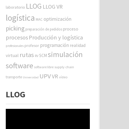
LLOG
LLOG VR
laboratorio
logística
optimización
MAC
picking
proceso
preparación de pedidos
procesos
Producción y logística
programación
realidad
profesor
profesionales
simulación
rutas
virtual
SCM
RV
software
software libre
supply chain
UPV
VR
transporte
vídeo
Universidad
LLOG