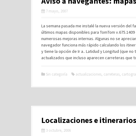
Aviso a navegantes: mapas
7 mayo, 2007
La semana pasada me instalé la nueva versión del 
últimos mapas disponibles para TomTom v.675.1409 (
numerosas mejoras internas. Algunas no se aprecian
navegador funciona más rápido calculando los itinera
y tiene la opción de Ir a.. Latidud y Longitud (que no 
actualizados que incluso aparecen carreteras que t
Sin categoría
actualizaciones
,
carreteras
,
cartogra
Localizaciones e itinerari
3 octubre, 2006