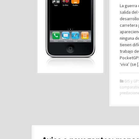
La guerra
salida del
desarrollo
carretera 
apareciend
ninguna de
tienen dif
trabajo de
PocketGPS
‘viva’ (se 
GIS y GP
comparati
prestacion