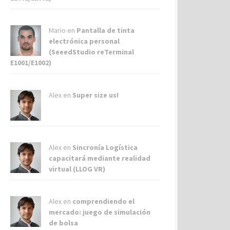
Mario en
Pantalla de tinta
electrónica personal
(SeeedStudio reTerminal
E1001/E1002)
Alex
en
Super size us!
Alex
en
Sincronía Logística
capacitará mediante realidad
virtual (LLOG VR)
Alex
en
comprendiendo el
mercado: juego de simulación
de bolsa