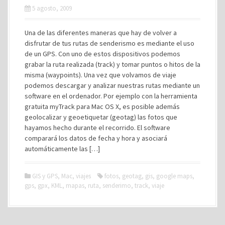
5 agosto, 2009
Una de las diferentes maneras que hay de volver a
disfrutar de tus rutas de senderismo es mediante el uso
de un GPS. Con uno de estos dispositivos podemos
grabar la ruta realizada (track) y tomar puntos o hitos de la
misma (waypoints). Una vez que volvamos de viaje
podemos descargar y analizar nuestras rutas mediante un
software en el ordenador. Por ejemplo con la herramienta
gratuita myTrack para Mac OS X, es posible además
geolocalizar y geoetiquetar (geotag) las fotos que
hayamos hecho durante el recorrido. El software
comparará los datos de fecha y hora y asociará
automáticamente las […]
GIS y GPS
,
Mac
,
viajes
fotos
,
geotag
,
gis
,
google maps
,
gps
,
gpx
,
KML
,
mapas
,
ruta
,
senderimo
,
track
,
viaje