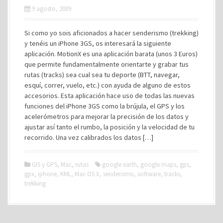
9 agosto, 2009
Si como yo sois aficionados a hacer senderismo (trekking)
y tenéis un iPhone 3GS, os interesará la siguiente
aplicación. MotionX es una aplicación barata (unos 3 Euros)
que permite fundamentalmente orientarte y grabar tus
rutas (tracks) sea cual sea tu deporte (BTT, navegar,
esquí, correr, vuelo, etc.) con ayuda de alguno de estos
accesorios. Esta aplicación hace uso de todas las nuevas
funciones del iPhone 3GS como la brújula, el GPS y los
acelerómetros para mejorar la precisión de los datos y
ajustar así tanto el rumbo, la posición y la velocidad de tu
recorrido. Una vez calibrados los datos […]
GIS y GPS
,
Mac
,
rutas
google earth
,
google maps
,
gps
,
gpx
,
iphone
,
KML
,
Mac OS X
,
senderismo
,
software
,
tracks
,
trekking