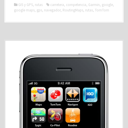
GIS y GPS
,
rutas
carretera
,
competencia
,
Garmin
,
google
,
google maps
,
gps
,
navegador
,
RoutingMaps
,
rutas
,
TomTom