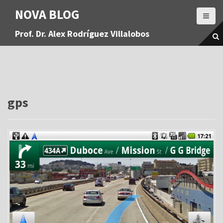
S
NOVA BLOG
a
l
Prof. Dr. Alex Rodríguez Villalobos
t
a
r
a
l
c
o
gps
n
t
e
n
i
d
o