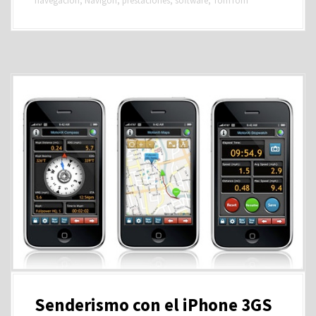
navegación
,
Navigon
,
prestaciones
,
software
,
TomTom
Senderismo con el iPhone 3GS