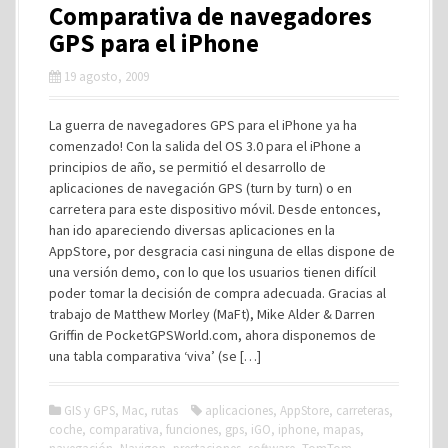
Comparativa de navegadores
GPS para el iPhone
19 agosto, 2009
La guerra de navegadores GPS para el iPhone ya ha
comenzado! Con la salida del OS 3.0 para el iPhone a
principios de año, se permitió el desarrollo de
aplicaciones de navegación GPS (turn by turn) o en
carretera para este dispositivo móvil. Desde entonces,
han ido apareciendo diversas aplicaciones en la
AppStore, por desgracia casi ninguna de ellas dispone de
una versión demo, con lo que los usuarios tienen difícil
poder tomar la decisión de compra adecuada. Gracias al
trabajo de Matthew Morley (MaFt), Mike Alder & Darren
Griffin de PocketGPSWorld.com, ahora disponemos de
una tabla comparativa ‘viva’ (se […]
GIS y GPS
,
Mac
,
rutas
aplicaciones
,
AppStore
,
carreteras
,
coche
,
comparativa
,
funciones
,
gps
,
iGO
,
iphone
,
mapas
,