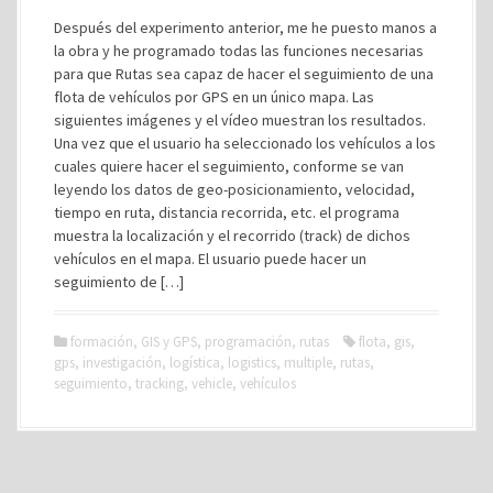
Después del experimento anterior, me he puesto manos a
la obra y he programado todas las funciones necesarias
para que Rutas sea capaz de hacer el seguimiento de una
flota de vehículos por GPS en un único mapa. Las
siguientes imágenes y el vídeo muestran los resultados.
Una vez que el usuario ha seleccionado los vehículos a los
cuales quiere hacer el seguimiento, conforme se van
leyendo los datos de geo-posicionamiento, velocidad,
tiempo en ruta, distancia recorrida, etc. el programa
muestra la localización y el recorrido (track) de dichos
vehículos en el mapa. El usuario puede hacer un
seguimiento de […]
formación
,
GIS y GPS
,
programación
,
rutas
flota
,
gis
,
gps
,
investigación
,
logística
,
logistics
,
multiple
,
rutas
,
seguimiento
,
tracking
,
vehicle
,
vehículos