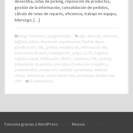
desestiba, rutas de picking, reposición de productos,
gestión de la información, consolidación de pedidos,
cálculo de rutas de reparto, eficiencia, trabajo en equipo,
liderazgo, […]
blog
,
formación
,
programación
ágil
,
almacén
,
alumnos
,
BigData
,
datos
,
decisiones
,
expediciones
,
flexible
,
flujos
,
gamificación
,
GBL
,
gemba
,
industria 4.0
,
información útil
,
innovación docente
,
investigación
,
juego
,
LLOG
,
logística
,
logística visual
,
ludificación
,
MUIOL
,
operarios
,
PBL
,
picking
,
preparación de pedidos
,
procesos
,
Producción y logística
,
productividad
,
proyección
,
realidad aumentada
,
realidad
virtual
,
simulación
,
smart Visual Data
,
smartData
,
tiempo real
,
UPV
6 comentarios
Funciona gracias a WordPress
|
Tema:
Moesia
por aThemes