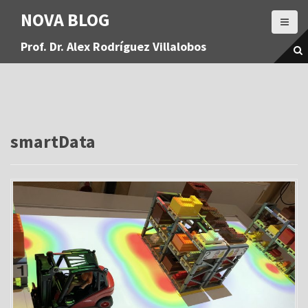
S
NOVA BLOG
a
l
Prof. Dr. Alex Rodríguez Villalobos
t
a
r
a
l
c
o
smartData
n
t
e
n
i
d
o