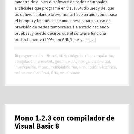
muestra de ello es el software de redes neuronales
artificiales que programé en Visual Studio .net y del que
os estuve hablando brevemente hace un año (cómo pasa
el tiempo) y también hace unos meses para su uso en
previsión de series temporales. He estado haciendo
pruebas, y puedo deciros que el software funciona
perfectamente (100%) en GNU/Linux y sin […]
programación
.net
,
ANN
,
código fuente
,
compilación
,
compilador
,
framework
,
gnu/linux
,
IA
,
inteligencia artificial
,
investigación
,
mono
,
multiplataforma
,
Producción y logística
,
red neuronal artificial
,
RNA
,
visual studio
Mono 1.2.3 con compilador de
Visual Basic 8