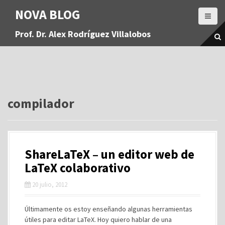
S
NOVA BLOG
a
l
Prof. Dr. Alex Rodríguez Villalobos
t
a
r
a
l
c
o
compilador
n
t
e
n
ShareLaTeX – un editor web de
i
d
LaTeX colaborativo
o
20 julio, 2012
Últimamente os estoy enseñando algunas herramientas
útiles para editar LaTeX. Hoy quiero hablar de una