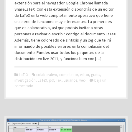
extensión para el navegador Google Chrome llamada
ShareLaTeX. Con esta extensión dispondrás de un editor
de LaTeX en la web completamente operativo que tiene
una serie de funciones muy interesantes. La primera es
que es colaborativo, así que podrás invitar a otras
personas a revisar o escribir contigo el documento LaTeX.
Además, tiene coloreado de sintaxis y un log que te irá
informando de posibles errores en la compilación del
documento. Puedes usar todos los paquetes de la
distribución tex-live 2011, y funciona bien con […]
LaTeX
colaborativo
,
compilador
,
editor
,
gratis
,
investigación
,
LaTeX
,
pdf
,
TeX
,
usuarios
,
web
Deja un
comentario