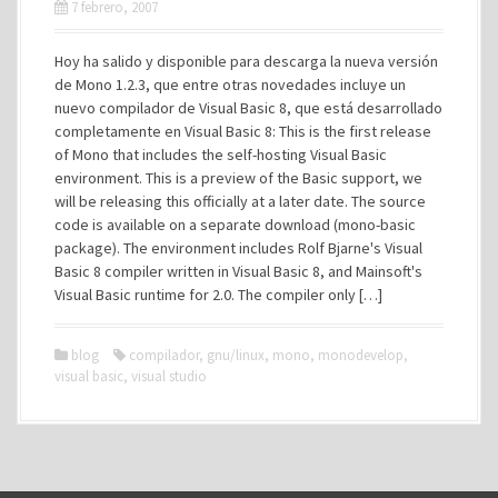
7 febrero, 2007
Hoy ha salido y disponible para descarga la nueva versión
de Mono 1.2.3, que entre otras novedades incluye un
nuevo compilador de Visual Basic 8, que está desarrollado
completamente en Visual Basic 8: This is the first release
of Mono that includes the self-hosting Visual Basic
environment. This is a preview of the Basic support, we
will be releasing this officially at a later date. The source
code is available on a separate download (mono-basic
package). The environment includes Rolf Bjarne's Visual
Basic 8 compiler written in Visual Basic 8, and Mainsoft's
Visual Basic runtime for 2.0. The compiler only […]
blog
compilador
,
gnu/linux
,
mono
,
monodevelop
,
visual basic
,
visual studio