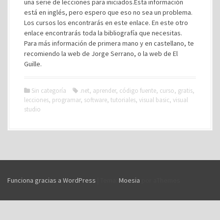
una serie de lecciones para iniciados.Esta información
está en inglés, pero espero que eso no sea un problema.
Los cursos los encontrarás en este enlace. En este otro
enlace encontrarás toda la bibliografía que necesitas.
Para más información de primera mano y en castellano, te
recomiendo la web de Jorge Serrano, o la web de El
Guille.
Sin categoría
.net
,
aprender
,
código fuente
,
curso
,
gratis
,
lecciones
,
programar
,
software
,
tutoriales
,
visual basic
,
visual
studio
Funciona gracias a WordPress
|
Tema:
Moesia
por aThemes