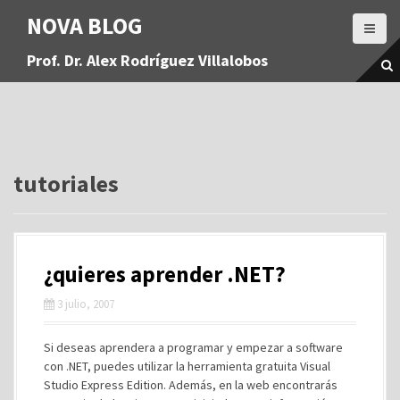
S
NOVA BLOG
a
l
Prof. Dr. Alex Rodríguez Villalobos
t
a
r
a
l
c
o
tutoriales
n
t
e
n
¿quieres aprender .NET?
i
d
3 julio, 2007
o
Si deseas aprendera a programar y empezar a software
con .NET, puedes utilizar la herramienta gratuita Visual
Studio Express Edition. Además, en la web encontrarás