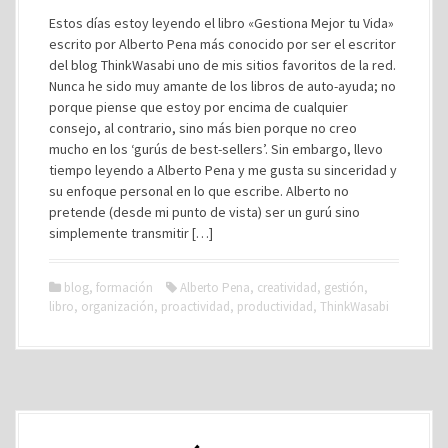
Estos días estoy leyendo el libro «Gestiona Mejor tu Vida»
escrito por Alberto Pena más conocido por ser el escritor
del blog ThinkWasabi uno de mis sitios favoritos de la red.
Nunca he sido muy amante de los libros de auto-ayuda; no
porque piense que estoy por encima de cualquier
consejo, al contrario, sino más bien porque no creo
mucho en los ‘gurús de best-sellers’. Sin embargo, llevo
tiempo leyendo a Alberto Pena y me gusta su sinceridad y
su enfoque personal en lo que escribe. Alberto no
pretende (desde mi punto de vista) ser un gurú sino
simplemente transmitir […]
blog
,
formación
Alberto Pena
,
creatividad
,
gestión
,
libro
,
organización
,
proactividad
,
productividad
,
ThinkWasabi