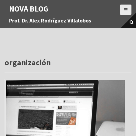
S
NOVA BLOG
a
l
Prof. Dr. Alex Rodríguez Villalobos
t
a
r
a
l
c
o
organización
n
t
e
n
i
d
o