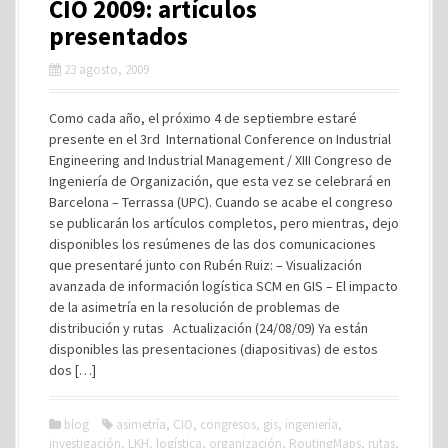
CIO 2009: artículos
presentados
23 agosto, 2009
Como cada año, el próximo 4 de septiembre estaré
presente en el 3rd International Conference on Industrial
Engineering and Industrial Management / XIII Congreso de
Ingeniería de Organización, que esta vez se celebrará en
Barcelona – Terrassa (UPC). Cuando se acabe el congreso
se publicarán los artículos completos, pero mientras, dejo
disponibles los resúmenes de las dos comunicaciones
que presentaré junto con Rubén Ruiz: – Visualización
avanzada de información logística SCM en GIS – El impacto
de la asimetría en la resolución de problemas de
distribución y rutas Actualización (24/08/09) Ya están
disponibles las presentaciones (diapositivas) de estos
dos […]
blog
asimetría
,
CIO
,
congresos
,
gis
,
ingeniería
,
investigación
,
LKH
,
logística
,
organización
,
RoutingMaps
,
rutas
,