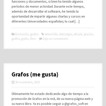
funciones y documentos, si bien ha tenido algunos
períodos de menor actividad. Durante este tiempo,
además de desarrollar el software, he tenido la
oportunidad de impartir algunas charlas y cursos en
diferentes Universidades españolas; lo cual […]
formación
,
grafos
desarrollo
,
descargas
,
ebook
,
gracias
,
grafos
,
gratis
,
libro
Deja un comentario
Grafos (me gusta)
30 noviembre, 2010
Últimamente he estado dedicando algo de tiempo a la
promoción de Grafos en la red, de su nueva página web y
su nuevo libro. Ya es posible seguir a @grafos_soft en