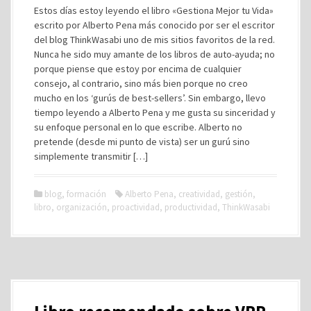
Estos días estoy leyendo el libro «Gestiona Mejor tu Vida»
escrito por Alberto Pena más conocido por ser el escritor
del blog ThinkWasabi uno de mis sitios favoritos de la red.
Nunca he sido muy amante de los libros de auto-ayuda; no
porque piense que estoy por encima de cualquier
consejo, al contrario, sino más bien porque no creo
mucho en los ‘gurús de best-sellers’. Sin embargo, llevo
tiempo leyendo a Alberto Pena y me gusta su sinceridad y
su enfoque personal en lo que escribe. Alberto no
pretende (desde mi punto de vista) ser un gurú sino
simplemente transmitir […]
blog
,
formación
Alberto Pena
,
creatividad
,
gestión
,
libro
,
organización
,
proactividad
,
productividad
,
ThinkWasabi