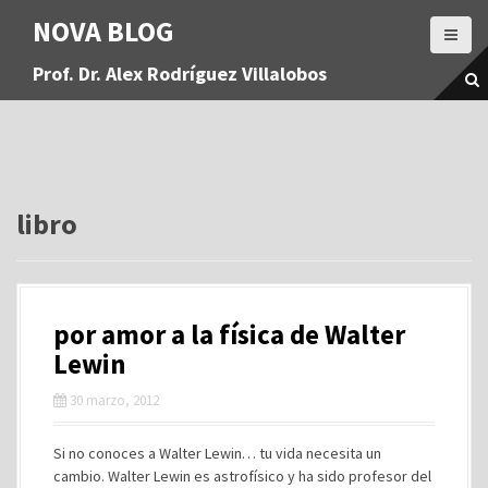
S
NOVA BLOG
a
l
Prof. Dr. Alex Rodríguez Villalobos
t
a
r
a
l
c
o
libro
n
t
e
n
por amor a la física de Walter
i
d
Lewin
o
30 marzo, 2012
Si no conoces a Walter Lewin… tu vida necesita un
cambio. Walter Lewin es astrofísico y ha sido profesor del