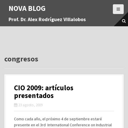
S
NOVA BLOG
a
l
Prof. Dr. Alex Rodríguez Villalobos
t
a
r
a
l
c
o
congresos
n
t
e
n
CIO 2009: artículos
i
d
presentados
o
23 agosto, 2009
Como cada año, el próximo 4 de septiembre estaré
presente en el 3rd International Conference on Industrial