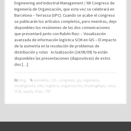
Engineering and Industrial Management / XIII Congreso de
Ingeniería de Organización, que esta vez se celebrará en
Barcelona – Terrassa (UPC). Cuando se acabe el congreso
se publicarán los artículos completos, pero mientras, dejo
disponibles los resúmenes de las dos comunicaciones
que presentaré junto con Rubén Ruiz: – Visualización
avanzada de información logística SCM en GIS – El impacto
de la asimetría en la resolución de problemas de
distribución y rutas Actualización (24/08/09) Ya están
disponibles las presentaciones (diapositivas) de estos
dos […]
blog
asimetría
,
CIO
,
congresos
,
gis
,
ingeniería
,
investigación
,
LKH
,
logística
,
organización
,
RoutingMaps
,
rutas
,
SCM
,
supply chain
,
TSP