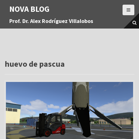
S
NOVA BLOG
a
l
Prof. Dr. Alex Rodríguez Villalobos
t
a
r
a
l
c
o
huevo de pascua
n
t
e
n
i
d
o