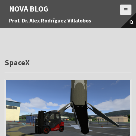
S
NOVA BLOG
a
l
Prof. Dr. Alex Rodríguez Villalobos
t
a
r
a
l
c
o
SpaceX
n
t
e
n
i
d
o