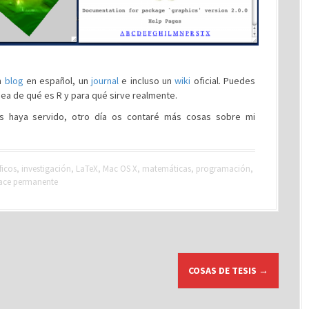
un
blog
en español, un
journal
e incluso un
wiki
oficial. Puedes
ea de qué es R y para qué sirve realmente.
os haya servido, otro día os contaré más cosas sobre mi
ficos
,
investigación
,
LaTeX
,
Mac OS X
,
matemáticas
,
programación
,
ace permanente
COSAS DE TESIS
→