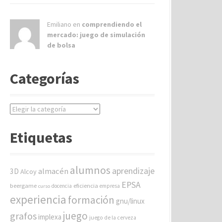
Emiliano en
comprendiendo el
mercado: juego de simulación
de bolsa
Categorías
C
a
t
Etiquetas
e
g
o
alumnos
aprendizaje
almacén
r
3D
Alcoy
í
EPSA
beergame
eficiencia
docencia
empresa
curso
a
experiencia
formación
gnu/linux
s
juego
grafos
implexa
juego de la cerveza