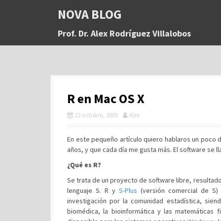
S
NOVA BLOG
a
l
Prof. Dr. Alex Rodríguez Villalobos
t
a
r
a
l
c
R en Mac OS X
o
n
22 octubre, 2009
Alex
t
e
n
En este pequeño artículo quiero hablaros un poco 
i
años, y que cada día me gusta más. El software se l
d
¿Qué es R?
o
Se trata de un proyecto de software libre, resulta
lenguaje S. R y
S-Plus
(versión comercial de S) 
investigación por la comunidad estadística, sie
biomédica
, la bioinformática y las
matemáticas fi