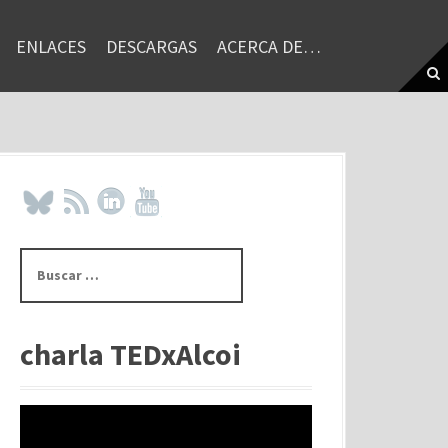
ENLACES
DESCARGAS
ACERCA DE…
B
u
s
c
a
charla TEDxAlcoi
r
: