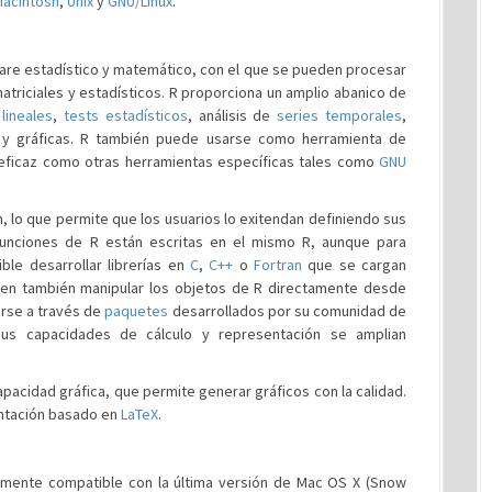
acintosh
,
Unix
y
GNU/Linux
.
ware estadístico y matemático, con el que se pueden procesar
matriciales y estadísticos. R proporciona un amplio abanico de
lineales
,
tests estadísticos
, análisis de
series temporales
,
) y gráficas. R también puede usarse como herramienta de
eficaz como otras herramientas específicas tales como
GNU
, lo que permite que los usuarios lo exitendan definiendo sus
funciones de R están escritas en el mismo R, aunque para
le desarrollar librerías en
C
,
C++
o
Fortran
que se cargan
en también manipular los objetos de R directamente desde
rse a través de
paquetes
desarrollados por su comunidad de
, sus capacidades de cálculo y representación se amplian
apacidad gráfica, que permite generar gráficos con la calidad.
ntación basado en
LaTeX
.
etamente compatible con la última versión de Mac OS X (Snow