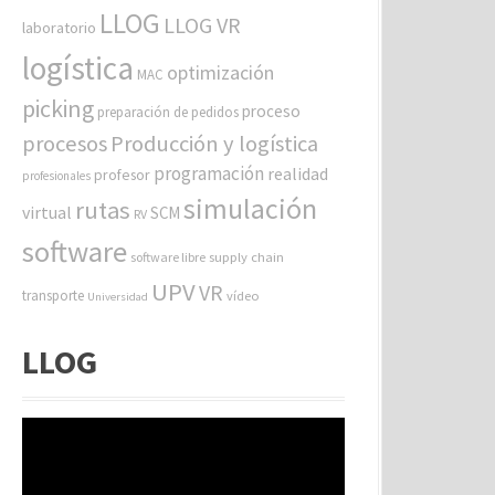
LLOG
LLOG VR
laboratorio
logística
optimización
MAC
picking
proceso
preparación de pedidos
procesos
Producción y logística
programación
realidad
profesor
profesionales
simulación
rutas
virtual
SCM
RV
software
software libre
supply chain
UPV
VR
transporte
vídeo
Universidad
LLOG