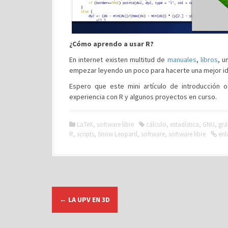
¿Cómo aprendo a usar R?
En internet existen multitud de
manuales
,
libros
, 
empezar leyendo un poco para hacerte una mejor id
Espero que este mini artículo de introducción 
experiencia con R y algunos proyectos en curso.
LaTeX
,
software libre
cálculo
,
estadística
,
GNU
,
grá
R
,
scripts
,
Snow Leopard
,
software
,
software libre
enl
N
←
LA UPV EN 3D
a
v