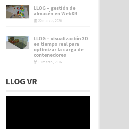
LLOG – gestión de
almacén en WebXR
20 marzo, 2026
LLOG – visualización 3D
en tiempo real para
optimizar la carga de
contenedores
19 marzo, 2026
LLOG VR