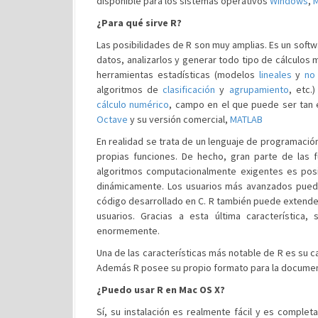
disponible para los sistemas operativos
Windows
,
M
¿Para qué sirve R?
Las posibilidades de R son muy amplias. Es un soft
datos, analizarlos y generar todo tipo de cálculos 
herramientas estadísticas (modelos
lineales
y
no 
algoritmos de
clasificación
y
agrupamiento
, etc.
cálculo numérico
, campo en el que puede ser tan 
Octave
y su versión comercial,
MATLAB
En realidad se trata de un lenguaje de programación
propias funciones. De hecho, gran parte de las 
algoritmos computacionalmente exigentes es posib
dinámicamente. Los usuarios más avanzados pued
código desarrollado en C. R también puede extende
usuarios. Gracias a esta última característica
enormemente.
Una de las características más notable de R es su c
Además R posee su propio formato para la docume
¿Puedo usar R en Mac OS X?
Sí, su instalación es realmente fácil y es compl