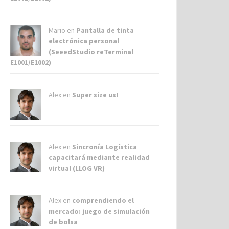
Mario en
Pantalla de tinta
electrónica personal
(SeeedStudio reTerminal
E1001/E1002)
Alex
en
Super size us!
Alex
en
Sincronía Logística
capacitará mediante realidad
virtual (LLOG VR)
Alex
en
comprendiendo el
mercado: juego de simulación
de bolsa