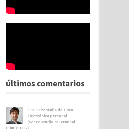
últimos comentarios
Alex
en
Pantalla de tinta
electrónica personal
(SeeedStudio reTerminal
E1001/E1002)