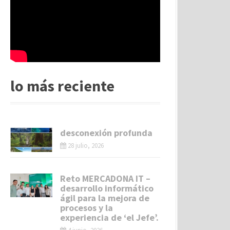
lo más reciente
desconexión profunda
28 julio, 2026
Reto MERCADONA IT –
desarrollo informático
ágil para la mejora de
procesos y la
experiencia de ‘el Jefe’.