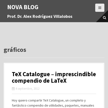
S
NOVA BLOG
a
l
Prof. Dr. Alex Rodríguez Villalobos
t
a
r
a
l
c
o
gráficos
n
t
e
n
TeX Catalogue – imprescindible
i
d
compendio de LaTeX
o
4 septiembre, 2012
Hoy quiero compartir TeX Catalogue, un completo y
fantástico compendio de utilidades, paquetes, manuales