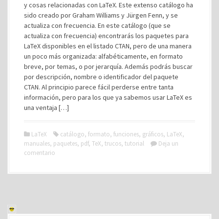
y cosas relacionadas con LaTeX. Este extenso catálogo ha
sido creado por Graham Williams y Jürgen Fenn, y se
actualiza con frecuencia. En este catálogo (que se
actualiza con frecuencia) encontrarás los paquetes para
LaTeX disponibles en el listado CTAN, pero de una manera
un poco más organizada: alfabéticamente, en formato
breve, por temas, o por jerarquía. Además podrás buscar
por descripción, nombre o identificador del paquete
CTAN. Al principio parece fácil perderse entre tanta
información, pero para los que ya sabemos usar LaTeX es
una ventaja […]
LaTeX
catálogo
,
formato
,
funciones
,
gráficos
,
LaTeX
,
manuales
,
paquetes
,
pdf
,
TeX
,
trucos
,
tutorial
Deja un
comentario