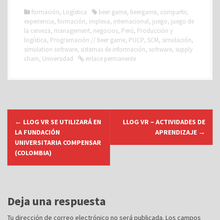
formación
,
Logística
beer game
,
beergame
,
compartir
,
experiencia
,
formación
,
implexa
,
internacional
,
juego
,
juego de
la cerveza
,
management
,
negocios
,
Perú
,
Producción y
logística
,
Programación // beer game
,
PUCP
,
SCM
,
simulación
,
simulation software
,
sistemas de información
,
software
,
supply
chain
,
Universidad
enlace permanente
N
←
LLOG VR SE UTILIZARÁ EN
LLOG VR – ACTIVIDADES DE
a
LA FUNDACIÓN
APRENDIZAJE
→
v
UNIVERSITARIA COMPENSAR
(COLOMBIA)
e
g
a
c
Deja una respuesta
i
Tu dirección de correo electrónico no será publicada.
Los campos