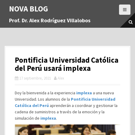
S
NOVA BLOG
a
l
Prof. Dr. Alex Rodríguez Villalobos
t
a
r
a
l
c
Pontificia Universidad Católica
o
n
del Perú usará implexa
t
17 septiembre, 2021
Alex
e
n
i
Doy la bienvenida a la experiencia
implexa
a una nueva
d
Universidad. Los alumnos de la
Pontificia Universidad
o
Católica del Perú
aprenderán a coordinar y gestionar la
cadena de suministros a través de la emoción y la
simulación de
implexa
.