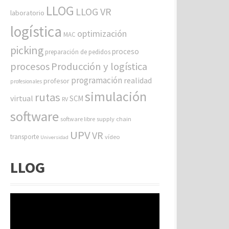
LLOG
LLOG VR
laboratorio
logística
optimización
MAC
picking
proceso
preparación de pedidos
procesos
Producción y logística
programación
realidad
profesor
profesionales
simulación
rutas
virtual
SCM
RV
software
software libre
supply chain
UPV
VR
transporte
vídeo
Universidad
LLOG