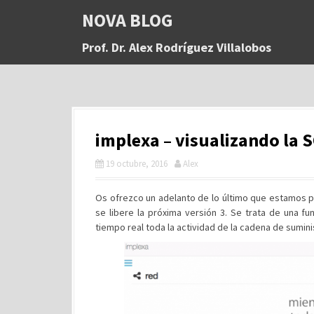
S
NOVA BLOG
a
l
Prof. Dr. Alex Rodríguez Villalobos
t
a
r
a
l
c
implexa – visualizando la 
o
n
19 octubre, 2016
Alex
t
e
n
Os ofrezco un adelanto de lo último que estamos
i
se libere la próxima versión 3. Se trata de una f
d
tiempo real toda la actividad de la cadena de sumini
o