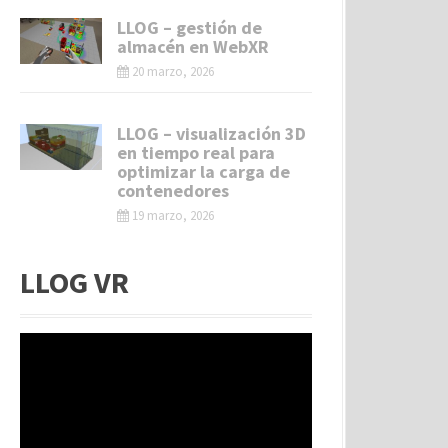
LLOG – gestión de
almacén en WebXR
20 marzo, 2026
LLOG – visualización 3D
en tiempo real para
optimizar la carga de
contenedores
19 marzo, 2026
LLOG VR