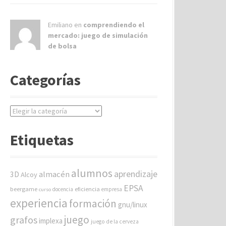
Emiliano en
comprendiendo el
mercado: juego de simulación
de bolsa
Categorías
C
a
t
Etiquetas
e
g
o
alumnos
aprendizaje
almacén
r
3D
Alcoy
í
EPSA
beergame
eficiencia
docencia
empresa
curso
a
experiencia
formación
gnu/linux
s
juego
grafos
implexa
juego de la cerveza