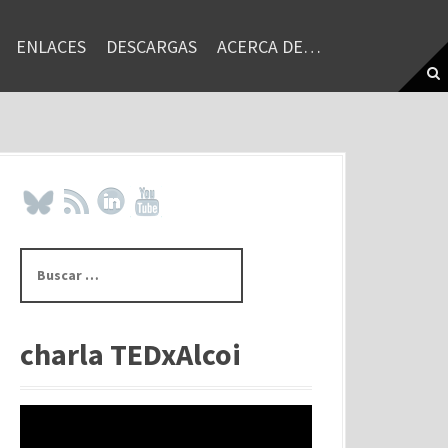
ENLACES
DESCARGAS
ACERCA DE…
B
u
s
c
a
charla TEDxAlcoi
r
: