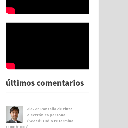
últimos comentarios
Alex
en
Pantalla de tinta
electrónica personal
(SeeedStudio reTerminal
E1001/E1002)