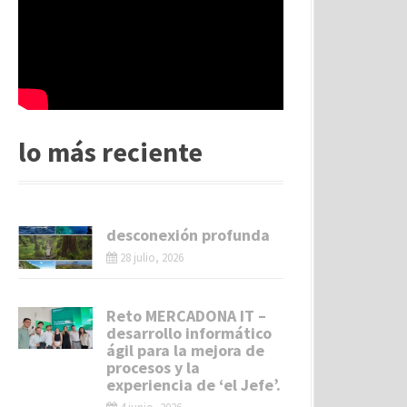
lo más reciente
desconexión profunda
28 julio, 2026
Reto MERCADONA IT –
desarrollo informático
ágil para la mejora de
procesos y la
experiencia de ‘el Jefe’.