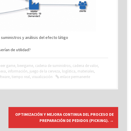
suministros y análisis del efecto látigo
erían de utilidad?
beer game
,
beergame
,
cadena de suministros
,
cadena de valor
,
lexa
,
información
,
juego de la cerveza
,
logística
,
materiales
,
ftware
,
tiempo real
,
visualización
enlace permanente
OPTIMIZACIÓN Y MEJORA CONTINUA DEL PROCESO DE
PREPARACIÓN DE PEDIDOS (PICKING).
→