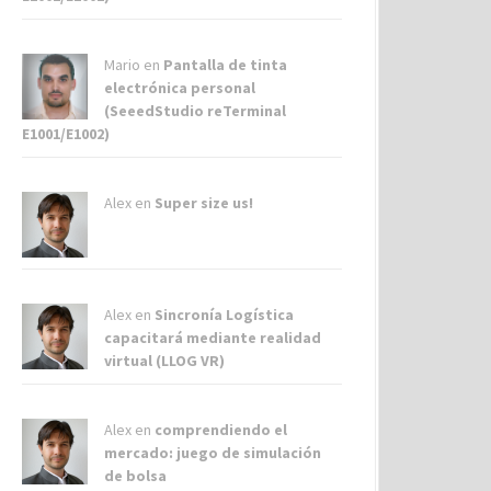
Mario en
Pantalla de tinta
electrónica personal
(SeeedStudio reTerminal
E1001/E1002)
Alex
en
Super size us!
Alex
en
Sincronía Logística
capacitará mediante realidad
virtual (LLOG VR)
Alex
en
comprendiendo el
mercado: juego de simulación
de bolsa