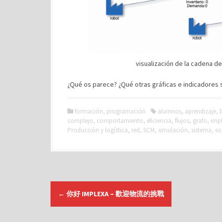
visualización de la cadena de 
¿Qué os parece? ¿Qué otras gráficas e indicadores s
formación
,
programación
alumnos
,
aprendizaje
,
complejo
,
comportamiento
,
eficiencia
,
flujos
,
grafo
,
imp
Producción y logística
,
red
,
SCM
,
simulación
,
sistema
,
so
N
←
你好 IMPLEXA – 歡迎物流的挑戰
a
v