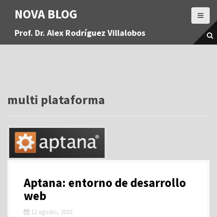
S
NOVA BLOG
a
l
Prof. Dr. Alex Rodríguez Villalobos
t
a
r
a
l
c
o
multi plataforma
n
t
e
n
i
d
o
Aptana: entorno de desarrollo
web
12 agosto, 2010