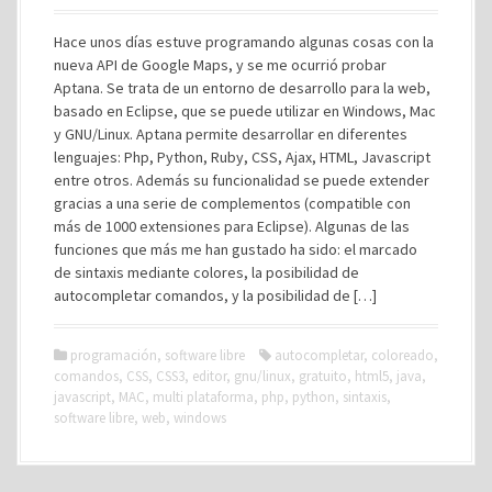
Hace unos días estuve programando algunas cosas con la
nueva API de Google Maps, y se me ocurrió probar
Aptana. Se trata de un entorno de desarrollo para la web,
basado en Eclipse, que se puede utilizar en Windows, Mac
y GNU/Linux. Aptana permite desarrollar en diferentes
lenguajes: Php, Python, Ruby, CSS, Ajax, HTML, Javascript
entre otros. Además su funcionalidad se puede extender
gracias a una serie de complementos (compatible con
más de 1000 extensiones para Eclipse). Algunas de las
funciones que más me han gustado ha sido: el marcado
de sintaxis mediante colores, la posibilidad de
autocompletar comandos, y la posibilidad de […]
programación
,
software libre
autocompletar
,
coloreado
,
comandos
,
CSS
,
CSS3
,
editor
,
gnu/linux
,
gratuito
,
html5
,
java
,
javascript
,
MAC
,
multi plataforma
,
php
,
python
,
sintaxis
,
software libre
,
web
,
windows