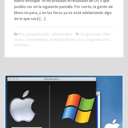
nuevo enfoque. Yo he probado el resultado en OS X que
podéis ver en la siguiente pantalla. Por cierto, la gente de
Mono no para, y en los foros ya se está adelantando algo
de lo que será […]
Mac
,
programación
,
software libre
C#
,
gnu/linux
,
Gtk#
,
mono
,
monodevelop
,
multi plataforma
,
os x
,
programación
,
Winforms