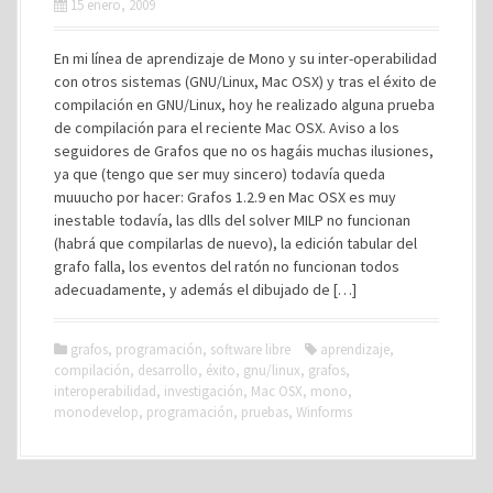
15 enero, 2009
En mi línea de aprendizaje de Mono y su inter-operabilidad
con otros sistemas (GNU/Linux, Mac OSX) y tras el éxito de
compilación en GNU/Linux, hoy he realizado alguna prueba
de compilación para el reciente Mac OSX. Aviso a los
seguidores de Grafos que no os hagáis muchas ilusiones,
ya que (tengo que ser muy sincero) todavía queda
muuucho por hacer: Grafos 1.2.9 en Mac OSX es muy
inestable todavía, las dlls del solver MILP no funcionan
(habrá que compilarlas de nuevo), la edición tabular del
grafo falla, los eventos del ratón no funcionan todos
adecuadamente, y además el dibujado de […]
grafos
,
programación
,
software libre
aprendizaje
,
compilación
,
desarrollo
,
éxito
,
gnu/linux
,
grafos
,
interoperabilidad
,
investigación
,
Mac OSX
,
mono
,
monodevelop
,
programación
,
pruebas
,
Winforms