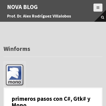
S
NOVA BLOG
a
l
Prof. Dr. Alex Rodríguez Villalobos
t
a
r
a
l
c
o
Winforms
n
t
e
n
i
d
o
primeros pasos con C#, Gtk# y
Mono