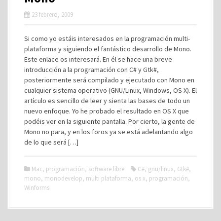
23 febrero, 2009
Si como yo estáis interesados en la programación multi-
plataforma y siguiendo el fantástico desarrollo de Mono.
Este enlace os interesará. En él se hace una breve
introducción a la programación con C# y Gtk#,
posteriormente será compilado y ejecutado con Mono en
cualquier sistema operativo (GNU/Linux, Windows, OS X). El
artículo es sencillo de leer y sienta las bases de todo un
nuevo enfoque. Yo he probado el resultado en OS X que
podéis ver en la siguiente pantalla. Por cierto, la gente de
Mono no para, y en los foros ya se está adelantando algo
de lo que será […]
Mac
,
programación
,
software libre
C#
,
gnu/linux
,
Gtk#
,
mono
,
monodevelop
,
multi plataforma
,
os x
,
programación
,
Winforms