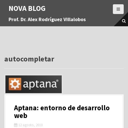
S
NOVA BLOG
a
l
Prof. Dr. Alex Rodríguez Villalobos
t
a
r
a
l
c
o
autocompletar
n
t
e
n
i
d
o
Aptana: entorno de desarrollo
web
12 agosto, 2010