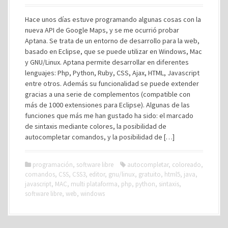
Hace unos días estuve programando algunas cosas con la
nueva API de Google Maps, y se me ocurrió probar
Aptana. Se trata de un entorno de desarrollo para la web,
basado en Eclipse, que se puede utilizar en Windows, Mac
y GNU/Linux. Aptana permite desarrollar en diferentes
lenguajes: Php, Python, Ruby, CSS, Ajax, HTML, Javascript
entre otros. Además su funcionalidad se puede extender
gracias a una serie de complementos (compatible con
más de 1000 extensiones para Eclipse). Algunas de las
funciones que más me han gustado ha sido: el marcado
de sintaxis mediante colores, la posibilidad de
autocompletar comandos, y la posibilidad de […]
programación
,
software libre
autocompletar
,
coloreado
,
comandos
,
CSS
,
CSS3
,
editor
,
gnu/linux
,
gratuito
,
html5
,
java
,
javascript
,
MAC
,
multi plataforma
,
php
,
python
,
sintaxis
,
software libre
,
web
,
windows