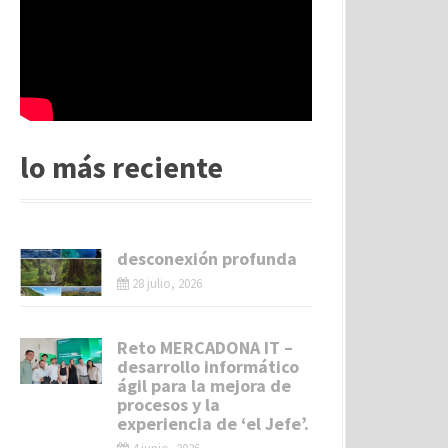
lo más reciente
desconexión profunda
28 julio, 2026
Reto MERCADONA IT –
desarrollo informático
ágil para la mejora de
procesos y la
experiencia de ‘el Jefe’.