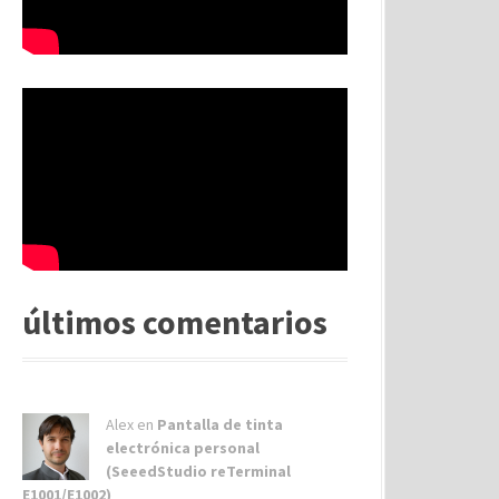
últimos comentarios
Alex
en
Pantalla de tinta
electrónica personal
(SeeedStudio reTerminal
E1001/E1002)