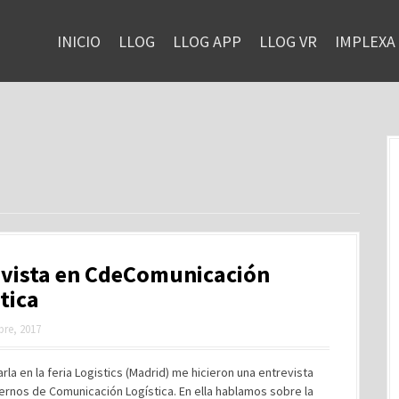
INICIO
LLOG
LLOG APP
LLOG VR
IMPLEXA
evista en CdeComunicación
tica
bre, 2017
arla en la feria Logistics (Madrid) me hicieron una entrevista
rnos de Comunicación Logística. En ella hablamos sobre la