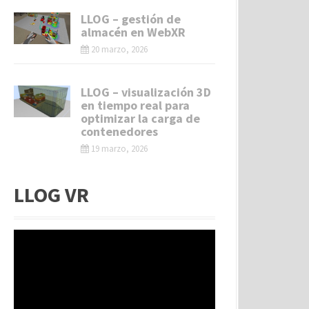
LLOG – gestión de
almacén en WebXR
20 marzo, 2026
LLOG – visualización 3D
en tiempo real para
optimizar la carga de
contenedores
19 marzo, 2026
LLOG VR