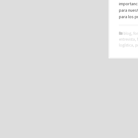
importanci
para nues
para los p
blog
,
fo
entrevista
,
logística
,
p