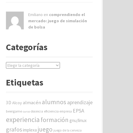
Emiliano en
comprendiendo el
mercado: juego de simulación
de bolsa
Categorías
C
a
t
Etiquetas
e
g
o
alumnos
aprendizaje
almacén
r
3D
Alcoy
í
EPSA
beergame
eficiencia
docencia
empresa
curso
a
experiencia
formación
gnu/linux
s
juego
grafos
implexa
juego de la cerveza