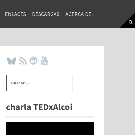
ENLACES
DESCARGAS
ACERCA DE…
B
u
s
c
a
charla TEDxAlcoi
r
: