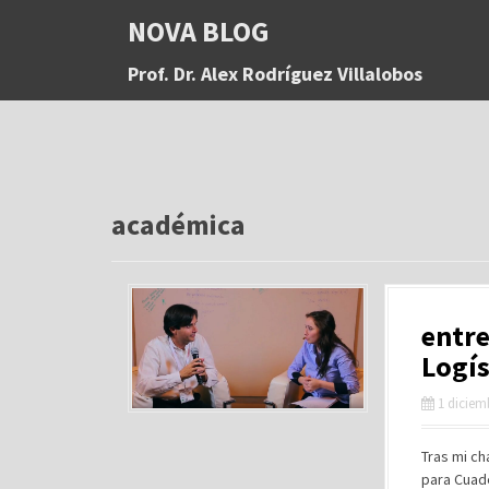
S
NOVA BLOG
a
l
Prof. Dr. Alex Rodríguez Villalobos
t
a
r
a
l
c
o
académica
n
t
e
n
entr
i
d
Logís
o
1 diciem
Tras mi ch
para Cuade