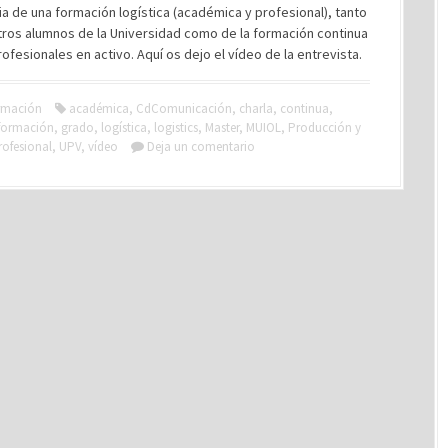
a de una formación logística (académica y profesional), tanto
tros alumnos de la Universidad como de la formación continua
rofesionales en activo. Aquí os dejo el vídeo de la entrevista.
rmación
académica
,
CdComunicación
,
charla
,
continua
,
formación
,
grado
,
logística
,
logistics
,
Master
,
MUIOL
,
Producción y
rofesional
,
UPV
,
vídeo
Deja un comentario