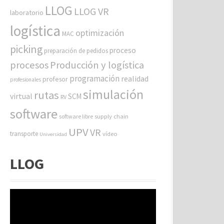
LLOG
LLOG VR
laboratorio
logística
optimización
MAC
picking
proceso
preparación de pedidos
procesos
Producción y logística
programación
realidad
profesor
profesionales
simulación
rutas
virtual
SCM
RV
software
software libre
supply chain
UPV
VR
transporte
vídeo
Universidad
LLOG