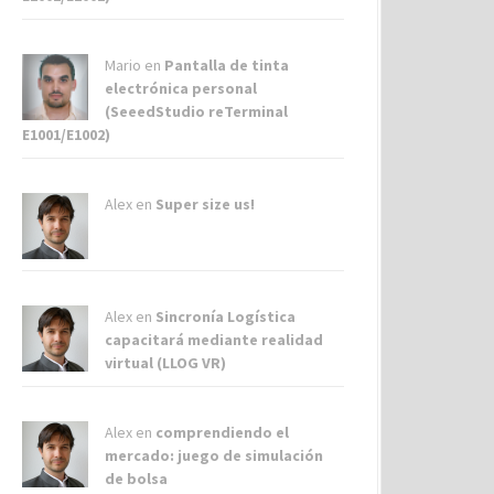
Mario en
Pantalla de tinta
electrónica personal
(SeeedStudio reTerminal
E1001/E1002)
Alex
en
Super size us!
Alex
en
Sincronía Logística
capacitará mediante realidad
virtual (LLOG VR)
Alex
en
comprendiendo el
mercado: juego de simulación
de bolsa