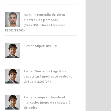
Mario en
Pantalla de tinta
electrónica personal
(SeeedStudio reTerminal
E1001/E1002)
Alex
en
Super size us!
Alex
en
Sincronía Logística
capacitará mediante realidad
virtual (LLOG VR)
Alex
en
comprendiendo el
mercado: juego de simulación
de bolsa