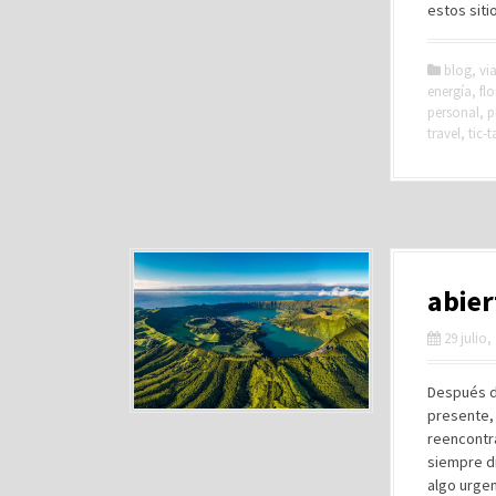
estos sit
blog
,
via
energía
,
flo
personal
,
p
travel
,
tic-t
abier
29 julio,
Después de
presente, 
reencontr
siempre di
algo urge