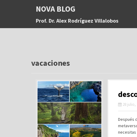
S
NOVA BLOG
a
l
Prof. Dr. Alex Rodríguez Villalobos
t
a
r
a
l
c
o
vacaciones
n
t
e
n
desc
i
d
28 julio,
o
Después de
metaverso 
necesitas