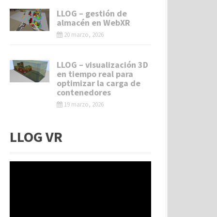
LLOG – gestión de
almacén en WebXR
20 marzo, 2026
LLOG – visualización 3D
en tiempo real para
optimizar la carga de
contenedores
19 marzo, 2026
LLOG VR