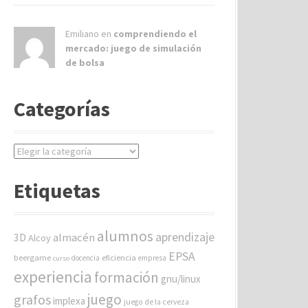
Emiliano en
comprendiendo el
mercado: juego de simulación
de bolsa
Categorías
C
a
t
Etiquetas
e
g
o
alumnos
aprendizaje
almacén
r
3D
Alcoy
í
EPSA
beergame
eficiencia
docencia
empresa
curso
a
experiencia
formación
gnu/linux
s
juego
grafos
implexa
juego de la cerveza