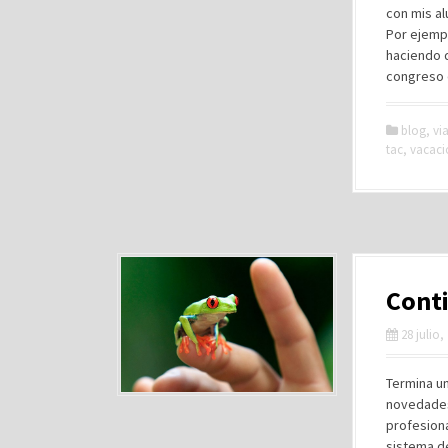
con mis a
Por ejempl
haciendo 
congreso 
blog
,
via
tac
,
vacaci
Cont
28 julio,
Termina un
novedades
profesiona
sistema de