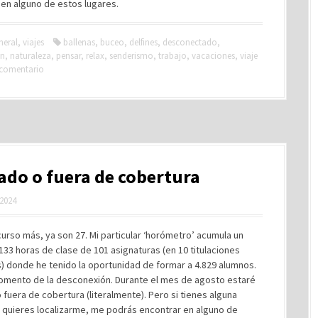
en alguno de estos lugares.
neral
,
viajes
ballenas
,
buceo
,
delfines
,
desconectado
,
ón
,
naturaleza
,
pensar
,
relax
,
senderismo
,
trabajo
,
vacaciones
,
viaje
 comentario
do o fuera de cobertura
 2024
urso más, ya son 27. Mi particular ‘horómetro’ acumula un
.133 horas de clase de 101 asignaturas (en 10 titulaciones
) donde he tenido la oportunidad de formar a 4.829 alumnos.
momento de la desconexión. Durante el mes de agosto estaré
fuera de cobertura (literalmente). Pero si tienes alguna
y quieres localizarme, me podrás encontrar en alguno de