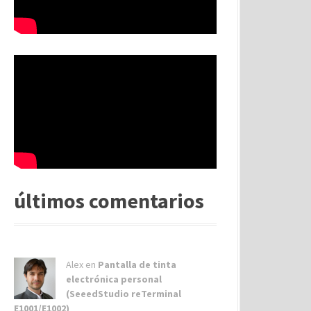
últimos comentarios
Alex
en
Pantalla de tinta
electrónica personal
(SeeedStudio reTerminal
E1001/E1002)