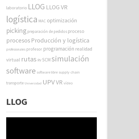
LLOG
LLOG VR
laboratorio
logística
optimización
MAC
picking
proceso
preparación de pedidos
procesos
Producción y logística
programación
realidad
profesor
profesionales
simulación
rutas
virtual
SCM
RV
software
software libre
supply chain
UPV
VR
transporte
vídeo
Universidad
LLOG