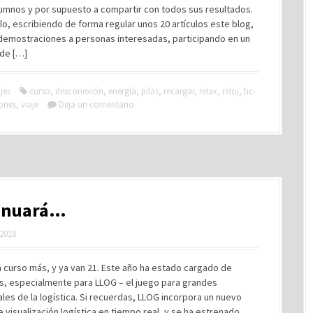
lumnos y por supuesto a compartir con todos sus resultados.
o, escribiendo de forma regular unos 20 artículos este blog,
demostraciones a personas interesadas, participando en un
de […]
jes
curso
,
desconexión
,
energía
,
pilas
,
recargar
,
relax
,
reloj
,
tic-
ones
,
viaje
Deja un comentario
inuará…
 2018
 curso más, y ya van 21. Este año ha estado cargado de
, especialmente para LLOG – el juego para grandes
les de la logística. Si recuerdas, LLOG incorpora un nuevo
 visualización logística en tiempo real, y se ha estrenado