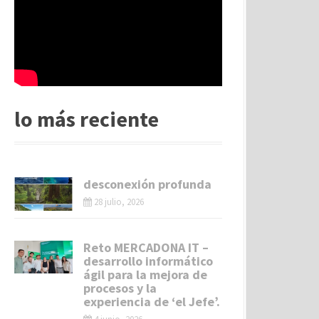
lo más reciente
desconexión profunda
28 julio, 2026
Reto MERCADONA IT –
desarrollo informático
ágil para la mejora de
procesos y la
experiencia de ‘el Jefe’.