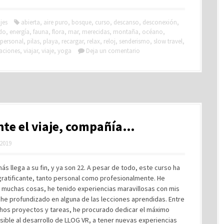
jes
abierta
,
aire puro
,
bosque
,
curso
,
descanso
,
desconexión
,
do
,
energía
,
fauna
,
flora
,
mar
,
merecidas
,
montaña
,
océano
,
personal
,
pilas
,
playa
,
recargar
,
relax
,
reloj
,
senderismo
,
slow travel
,
aciones
,
viajar
,
viaje
,
yoga
Deja un comentario
te el viaje, compañía…
 2019
ás llega a su fin, y ya son 22. A pesar de todo, este curso ha
gratificante, tanto personal como profesionalmente. He
 muchas cosas, he tenido experiencias maravillosas con mis
he profundizado en alguna de las lecciones aprendidas. Entre
hos proyectos y tareas, he procurado dedicar el máximo
ible al desarrollo de LLOG VR, a tener nuevas experiencias