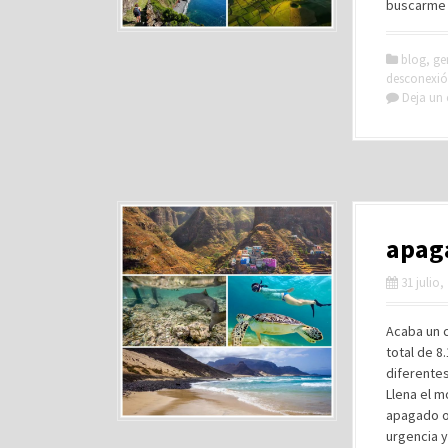
buscarme 
blog
,
ge
desconexi
Deja un
apaga
31 julio,
Acaba un c
total de 8
diferentes
Llena el 
apagado o 
urgencia 