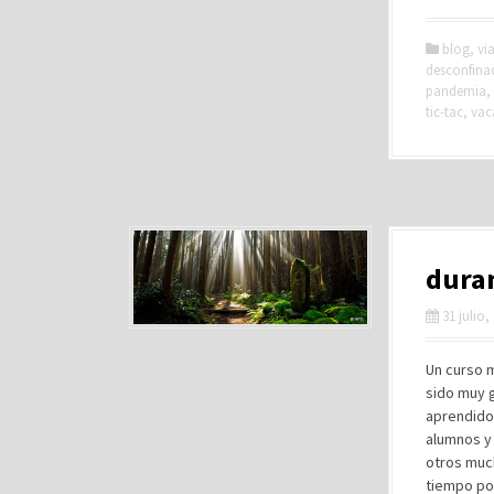
blog
,
via
desconfina
pandemia
,
tic-tac
,
vac
duran
31 julio,
Un curso m
sido muy 
aprendido
alumnos y 
otros muc
tiempo pos