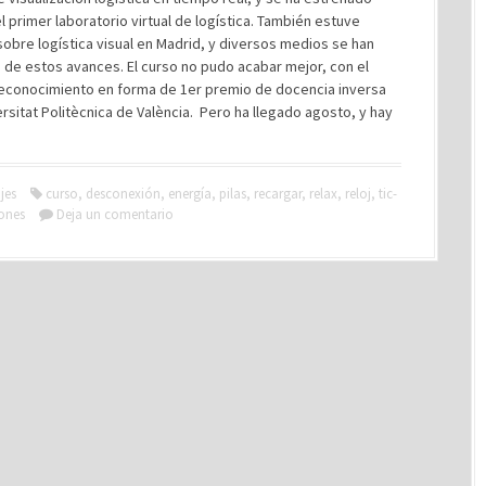
l primer laboratorio virtual de logística. También estuve
obre logística visual en Madrid, y diversos medios se han
de estos avances. El curso no pudo acabar mejor, con el
reconocimiento en forma de 1er premio de docencia inversa
ersitat Politècnica de València. Pero ha llegado agosto, y hay
jes
curso
,
desconexión
,
energía
,
pilas
,
recargar
,
relax
,
reloj
,
tic-
ones
Deja un comentario