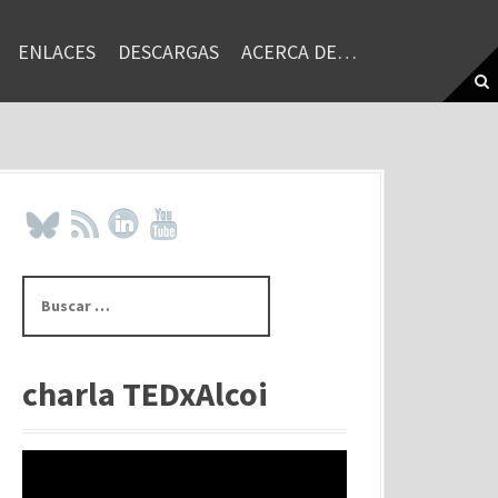
ENLACES
DESCARGAS
ACERCA DE…
B
u
s
c
a
charla TEDxAlcoi
r
: