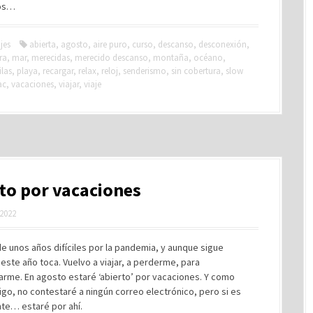
ios…
jes
abierta
,
agosto
,
aire puro
,
curso
,
descanso
,
desconexión
,
ra
,
mar
,
merecidas
,
merecido descanso
,
montaña
,
océano
,
ilas
,
playa
,
recargar
,
relax
,
reloj
,
senderismo
,
sin cobertura
,
slow
ac
,
vacaciones
,
viajar
,
viaje
to por vacaciones
 2022
 unos años difíciles por la pandemia, y aunque sigue
este año toca. Vuelvo a viajar, a perderme, para
arme. En agosto estaré ‘abierto’ por vacaciones. Y como
go, no contestaré a ningún correo electrónico, pero si es
nte… estaré por ahí.