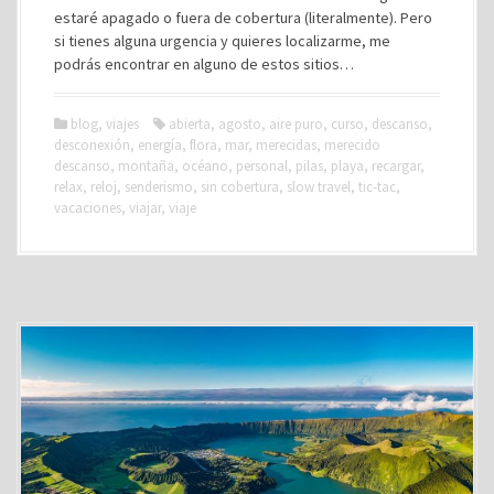
estaré apagado o fuera de cobertura (literalmente). Pero
si tienes alguna urgencia y quieres localizarme, me
podrás encontrar en alguno de estos sitios…
blog
,
viajes
abierta
,
agosto
,
aire puro
,
curso
,
descanso
,
desconexión
,
energía
,
flora
,
mar
,
merecidas
,
merecido
descanso
,
montaña
,
océano
,
personal
,
pilas
,
playa
,
recargar
,
relax
,
reloj
,
senderismo
,
sin cobertura
,
slow travel
,
tic-tac
,
vacaciones
,
viajar
,
viaje