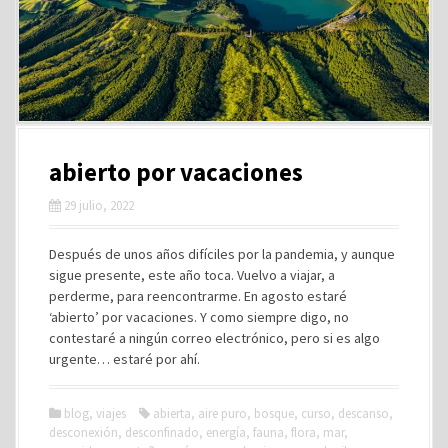
abierto por vacaciones
29 julio, 2022
Después de unos años difíciles por la pandemia, y aunque
sigue presente, este año toca. Vuelvo a viajar, a
perderme, para reencontrarme. En agosto estaré
‘abierto’ por vacaciones. Y como siempre digo, no
contestaré a ningún correo electrónico, pero si es algo
urgente… estaré por ahí.
blog
,
viajes
abierta
,
aire puro
,
bosque
,
curso
,
descanso
,
desconexión
,
desconfinado
,
energía
,
fauna
,
flora
,
mar
,