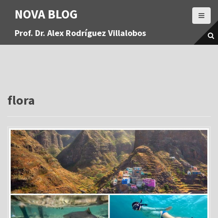
S
NOVA BLOG
a
l
Prof. Dr. Alex Rodríguez Villalobos
t
a
r
a
l
c
o
flora
n
t
e
n
i
d
o