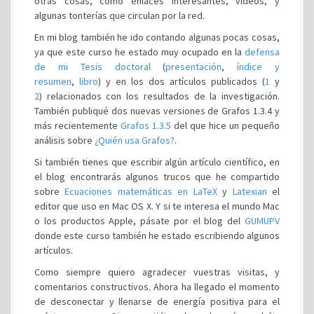
otras cosas, como enlaces interesantes, vídeos, y
algunas tonterías que circulan por la red.
En mi blog también he ido contando algunas pocas cosas,
ya que este curso he estado muy ocupado en la
defensa
de mi Tesis doctoral
(
presentación
,
índice y
resumen
,
libro
) y en los dos artículos publicados (
1
y
2
) relacionados con los resultados de la investigación.
También publiqué dos nuevas versiones de Grafos 1.3.4 y
más recientemente
Grafos 1.3.5
del que hice un pequeño
análisis sobre
¿Quién usa Grafos?
.
Si también tienes que escribir algún artículo científico, en
el blog encontrarás algunos trucos que he compartido
sobre
Ecuaciones matemáticas en LaTeX
y
Latexian
el
editor que uso en Mac OS X. Y si te interesa el mundo Mac
o los productos Apple, pásate por el blog del
GUMUPV
donde este curso también he estado escribiendo algunos
artículos.
Como siempre quiero agradecer vuestras visitas, y
comentarios constructivos. Ahora ha llegado el momento
de desconectar y llenarse de energía positiva para el