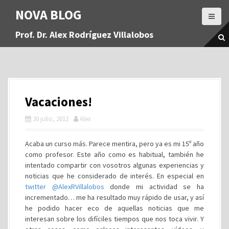
S
NOVA BLOG
a
l
Prof. Dr. Alex Rodríguez Villalobos
t
a
r
a
l
c
Vacaciones!
o
n
30 julio, 2012
Alex
t
e
Acaba un curso más. Parece mentira, pero ya es mi 15º año
n
como profesor. Este año como es habitual, también he
i
intentado compartir con vosotros algunas experiencias y
d
noticias que he considerado de interés. En especial en
o
twitter @AlexRVillalobos
donde mi actividad se ha
incrementado… me ha resultado muy rápido de usar, y así
he podido hacer eco de aquellas noticias que me
interesan sobre los difíciles tiempos que nos toca vivir. Y