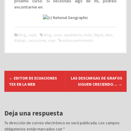
próximo curso. Si necesitáis algo de mí, podréis
encontrarme en:
blog
,
viajes
blog
,
curso
,
experiencia
,
India
,
Nepal
,
relax
,
trabajo
,
vacaciones
,
viaje
enlace permanente
N
←
EDITOR DE ECUACIONES
LAS DESCARGAS DE GRAFOS
a
TEX EN LA WEB
SIGUEN CRECIENDO…
→
v
e
g
Deja una respuesta
a
c
Tu dirección de correo electrónico no será publicada.
Los campos
obligatorios están marcados con
*