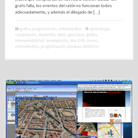
grafo falla, los eventos del ratón no funcionan todos
adecuadamente, y además el dibujado de […]
grafos
,
programación
,
software libre
aprendizaje
,
compilación
,
desarrollo
,
éxito
,
gnu/linux
,
grafos
,
interoperabilidad
,
investigación
,
Mac OSX
,
mono
,
monodevelop
,
programación
,
pruebas
,
Winforms