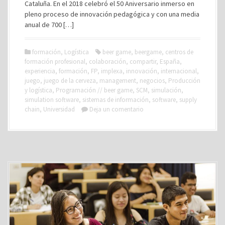
Cataluña. En el 2018 celebró el 50 Aniversario inmerso en
pleno proceso de innovación pedagógica y con una media
anual de 700 […]
formación
,
Logística
beer game
,
beergame
,
centros de
formación profesional
,
colaboración
,
compartir
,
España
,
experiencia
,
formación
,
FP
,
implexa
,
innovación
,
internacional
,
juego
,
juego de la cerveza
,
management
,
negocios
,
Producción
y logística
,
Programación // beer game
,
SCM
,
simulación
,
simulation software
,
sistemas de información
,
software
,
supply
chain
,
Universidad
Deja un comentario