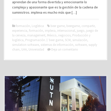
aprendan de una forma divertida y emocionante lo
compleja y apasionante que es la gestión de la cadena de
suministros. implexa es mucho más que […]
formación
,
Logística
beer game
,
beergame
,
compartir
,
experiencia
,
formación
,
implexa
,
internacional
,
juego
,
juego de
la cerveza
,
management
,
México
,
negocios
,
Producción y
logística
,
Programación // beer game
,
SCM
,
simulación
,
simulation software
,
sistemas de información
,
software
,
supply
chain
,
UAA
,
Universidad
Deja un comentario