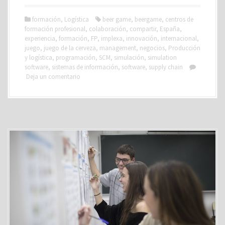
formación
,
Logística
beer game
,
beergame
,
centros de
formación profesional
,
colaboración
,
compartir
,
España
,
experiencia
,
formación
,
FP
,
implexa
,
innovación
,
internacional
,
juego
,
juego de la cerveza
,
management
,
negocios
,
Producción
y logística
,
programación
,
SCM
,
simulación
,
simulation
software
,
sistemas de información
,
software
,
supply chain
Deja un comentario