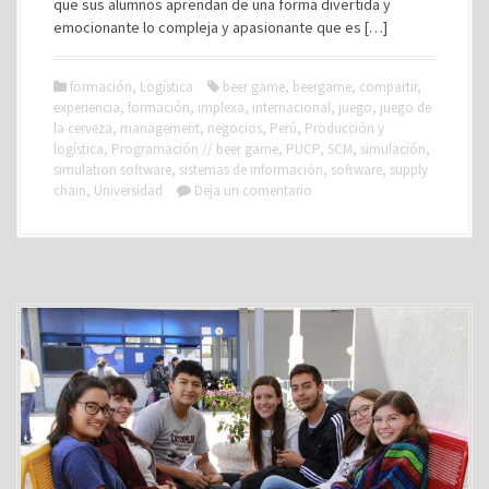
que sus alumnos aprendan de una forma divertida y
emocionante lo compleja y apasionante que es […]
formación
,
Logística
beer game
,
beergame
,
compartir
,
experiencia
,
formación
,
implexa
,
internacional
,
juego
,
juego de
la cerveza
,
management
,
negocios
,
Perú
,
Producción y
logística
,
Programación // beer game
,
PUCP
,
SCM
,
simulación
,
simulation software
,
sistemas de información
,
software
,
supply
chain
,
Universidad
Deja un comentario