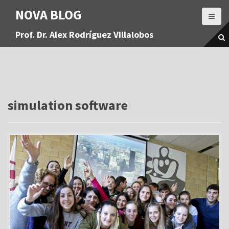
S
NOVA BLOG
a
l
Prof. Dr. Alex Rodríguez Villalobos
t
a
r
a
l
c
o
simulation software
n
t
e
n
i
d
o